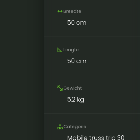
width
Breedte
50 cm
square_foot
Lengte
50 cm
fitness_center
Gewicht
5.2 kg
category
Categorie
Mobile truss trio 30