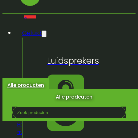
0
Geluid
Geen
Luidsprekers
producten
in de
winkelwagen.
Alle producten
Alle prodcuten
Search
...
Home
/
Winkel
/
Truss & Podium
/
Truss
/
Mobile
truss trio 30
/
Truss trio corner 90° 30805