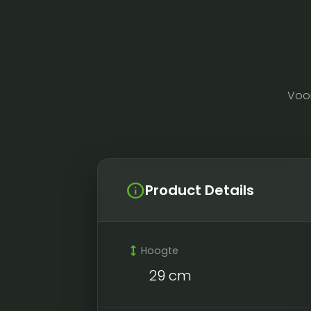
Voo
info
Product Details
height
Hoogte
29 cm