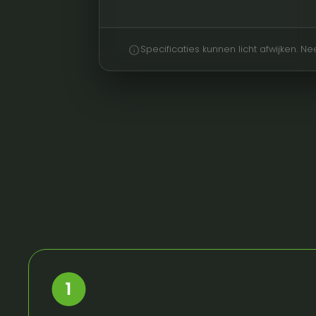
info
Specificaties kunnen licht afwijken. 