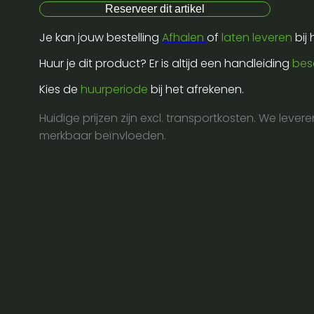
trio
Reserveer dit artikel
corner
Je kan jouw bestelling
Afhalen
of
laten leveren
bij
90°
30805
Huur je dit product? Er is altijd een handleiding
bes
aantal
Kies de
huurperiode
bij het afrekenen.
Huidige prijzen zijn excl. transportkosten. We lever
merkbaar beïnvloeden.