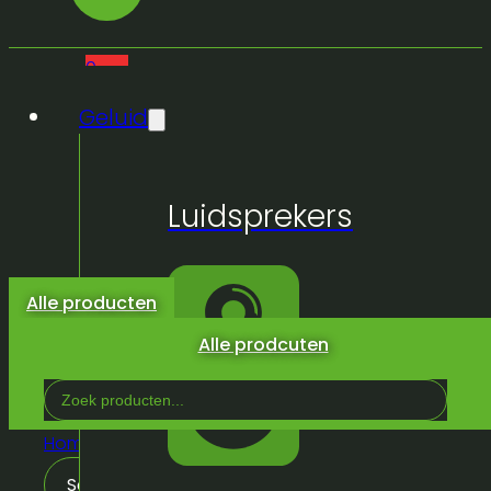
0
Geluid
Geen
Luidsprekers
producten
in de
winkelwagen.
Alle producten
Alle prodcuten
Search
...
Home
/
Licht & Effeckten
/
Lichtsturing
/
Wireless dmx
Sorteren op