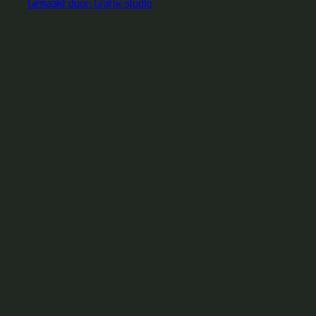
Gemaakt door: Grafix studio