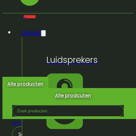
0
Geluid
Geen
Luidsprekers
producten
in de
winkelwagen.
Alle producten
Alle prodcuten
Search
...
Home
/
Geluid
/
Luidsprekers
Sorteren op