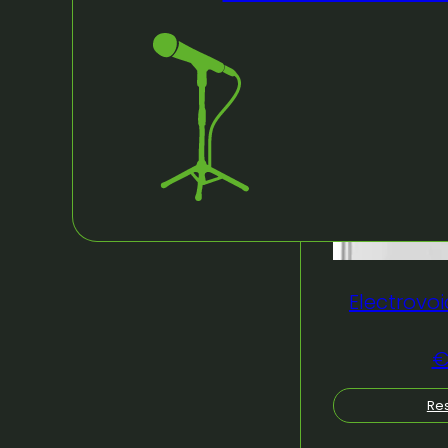
Electrovoi
Res