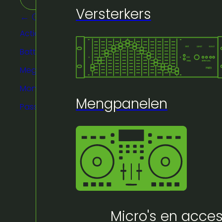
Versterkers
← Geluid
Actieve luidsprekers
Batterij & Bluethooth Speakers
Megafoon
Monitors
Mengpanelen
Passieve luidsprekers
Micro's en acces