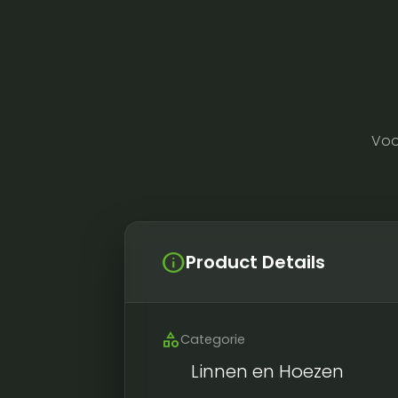
Voo
info
Product Details
category
Categorie
Linnen en Hoezen