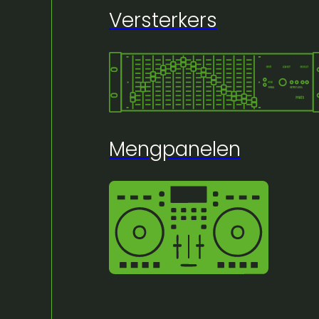
Versterkers
🔍
Huur bij Artifex:
Mengpanelen
Stoelhoes Banketstoe
instock
Lees meer
€
3,50
excl. BTW
€
4,24
incl. BTW