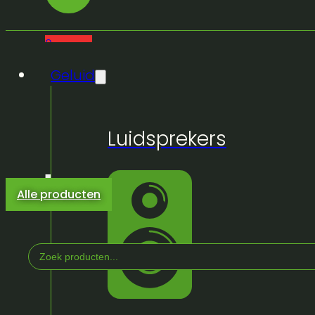
0
Geluid
Luidsprekers
Alle producten
Search
...
Home
/
Winkel
/
Textiel
/
Linnen en Hoezen
/
Stoe