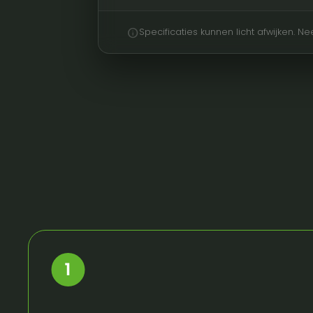
info
Specificaties kunnen licht afwijken. 