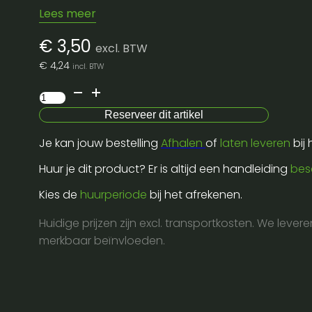
Lees meer
€
3,50
excl. BTW
€
4,24
incl. BTW
Stoelhoes
Banketstoel
Reserveer dit artikel
zwart
Je kan jouw bestelling
Afhalen
of
laten leveren
bij
aantal
Huur je dit product? Er is altijd een handleiding
bes
Kies de
huurperiode
bij het afrekenen.
Huidige prijzen zijn excl. transportkosten. We lever
merkbaar beïnvloeden.