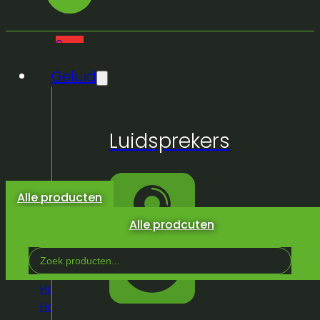
0
Geluid
Geen
Luidsprekers
producten
in de
winkelwagen.
Alle producten
Alle prodcuten
Search
...
Home
/
Winkel
/
Textiel
/
Linnen en
Hoezen
/
Stoelhoes Banketstoel zwart