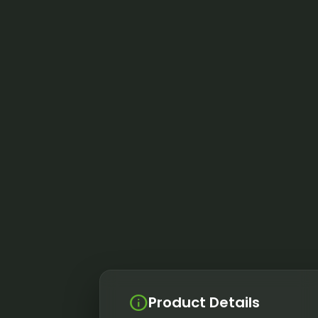
info
Product Details