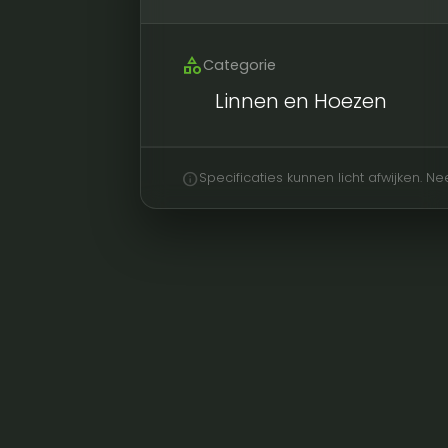
category
Categorie
Linnen en Hoezen
info
Specificaties kunnen licht afwijken. 