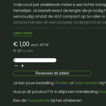
Voile rood per strekkende meter is een lichte tra
hemeltjes. Je bestelt exact de lengte die je nodig
eenvoudig omdat de stof compact op te rollen is e
schone handen en een propere ondergrond en vermi
zodat ze netjes blijft voor de volgende toepassing
Lees meer
€
1,00
excl. BTW
€
1,21
incl. BTW
Voile
rood
/
Reserveer dit artikel
lm
Je kan jouw bestelling
Afhalen
of
laten leveren
bij
aantal
Huur je dit product? Er is altijd een handleiding
bes
Kies de
huurperiode
bij het afrekenen.