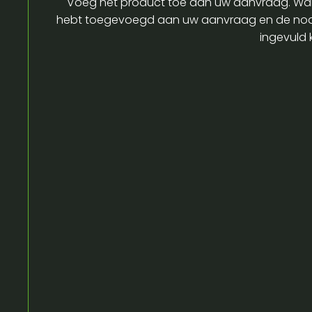
Voeg het product toe aan uw aanvraag. Wa
hebt toegevoegd aan uw aanvraag en de no
ingevuld 