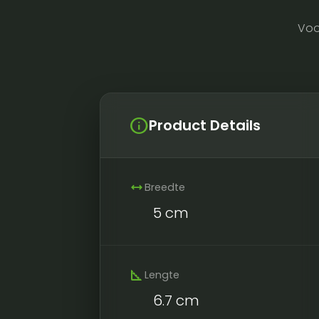
Voo
info
Product Details
width
Breedte
5 cm
square_foot
Lengte
6.7 cm