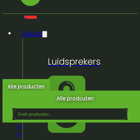
0
Geluid
Geen
Luidsprekers
producten
in de
winkelwagen.
Alle producten
Alle prodcuten
Search
...
Home
/
Winkel
/
Licht &
Effeckten
/
Binnen
/
Vast Licht
/
Artecta Vigo