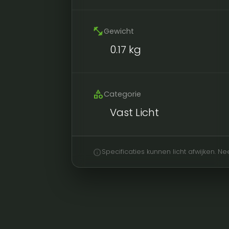
fitness_center
Gewicht
0.17 kg
category
Categorie
Vast Licht
info
Specificaties kunnen licht afwijken. 