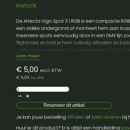
instock
De Artecta Vigo Spot 3 1 RGB is een compacte RGB l
een vlakke ondergrond of monteert hem aan truss o
meerdere spots eenvoudig door in een DMX lijn zoda
flightcase en laat je hem volledig afkoelen en bes
vaste kleuren scenes te programmeren zodat je op
Lees meer
€
5,00
excl. BTW
€
6,05
incl. BTW
Artecta
Vigo
Spot
Reserveer dit artikel
3/1
Je kan jouw bestelling
Afhalen
of
laten leveren
bij
RGB
aantal
Huur je dit product? Er is altijd een handleiding
bes