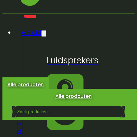
0
Geluid
Geen
Luidsprekers
producten
in de
winkelwagen.
Alle producten
Alle prodcuten
Search
...
Home
/
Winkel
/
Licht &
Effeckten
/
Binnen
/
Vast Licht
/
Decoratief