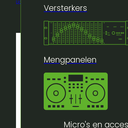
Licht
/
Witte socket-string 5m ip 65 + stekker
Versterkers
Mengpanelen
Micro's en acces