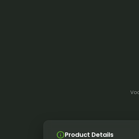
Voo
info
Product Details