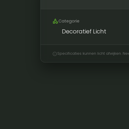
category
Categorie
Decoratief Licht
info
Specificaties kunnen licht afwijken. 