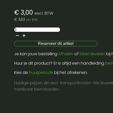
€
3,00
excl. BTW
€
3,63
incl. BTW
Witte
socket-
string
Reserveer dit artikel
5m
Je kan jouw bestelling
Afhalen
of
laten leveren
bij
ip
65
Huur je dit product? Er is altijd een handleiding
bes
+
Kies de
huurperiode
bij het afrekenen.
stekker
aantal
Huidige prijzen zijn excl. transportkosten. We lever
merkbaar beïnvloeden.