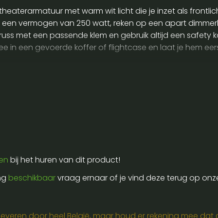
theaterarmatuur met warm wit licht die je inzet als frontl
en vermogen van 250 watt, reken op een apart dimmerkanaal
uss met een passende klem en gebruik altijd een safety ka
 in een gevoerde koffer of flightcase en laat je hem eer
odium, voorzie dan vooraf de juiste stroompunten, bevesti
ren
bij het huren van dit product!
ing
beschikbaar
vraag ernaar of je vind deze terug op onz
e leveren door heel België, maar houd er rekening mee dat de