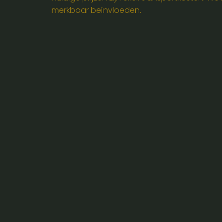
aantal
merkbaar beïnvloeden.