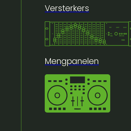
Versterkers
🔍
Mengpanelen