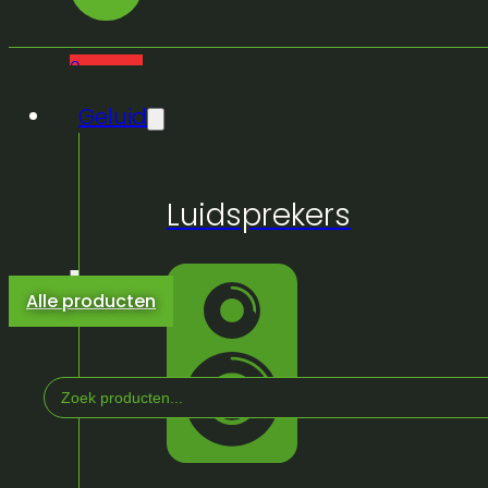
0
Geluid
Luidsprekers
Alle producten
Search
...
Home
/
Winkel
/
Licht & Effeckten
/
Binnen
/
Vast 