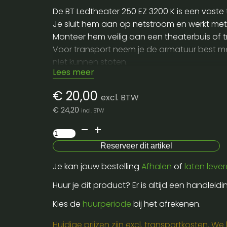
De BT Ledtheater 250 EZ 3200 K is een vaste 
Je sluit hem aan op netstroom en werkt met e
Monteer hem veilig aan een theaterbuis of tr
Voor transport neem je de armatuur best mee
niet kunnen stoten.
Lees meer
Wil je dit toestel huren voor een zaal of p
goed staat.
€
20,00
excl. BTW
€
24,20
incl. BTW
Bt
-
Reserveer dit artikel
ledtheater
Je kan jouw bestelling
Afhalen
of
laten leve
250
ez
Huur je dit product? Er is altijd een handleid
-
Kies de
huurperiode
bij het afrekenen.
3200
k
Huidige prijzen zijn excl. transportkosten. W