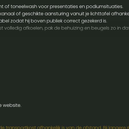
icht of toneelwash voor presentaties en podiumsituaties.
 of geschikte aansturing vanuit je lichttafel afhankelijk
bel zodat hij boven publiek correct gezekerd is.
st volledig afkoelen, pak de behuizing en beugels zo in d
gingsmateriaal en een korte focuscheck ter plaatse zodat 
e website.
 transportkost afhankelijk is van de afstand. Bij langere ri