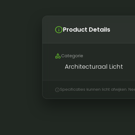
info
Product Details
category
Categorie
Architecturaal Licht
info
Specificaties kunnen licht afwijken. 