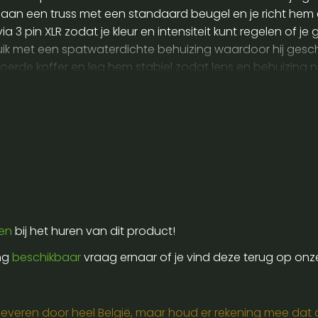
 aan een truss met een standaard beugel en je richt hem e
a 3 pin XLR zodat je kleur en intensiteit kunt regelen of 
uik met een spatwaterdichte behuizing waardoor hij gesc
voerde koffer en leg hem stabiel zodat lens en behuizing 
e resultaat door voldoende ruimte rond de spot te laten vo
ren
bij het huren van dit product!
ing
beschikbaar
vraag ernaar of je vind deze terug op onz
e leveren door heel België, maar houd er rekening mee dat de