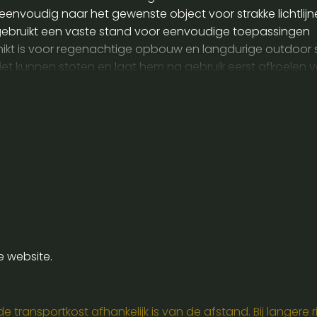
envoudig naar het gewenste object voor strakke lichtlijne
je gebruikt een vaste stand voor eenvoudige toepassingen
hikt is voor regenachtige opbouw en langdurige outdoor 
niet kunnen stoten en laat hem na gebruik eerst afkoelen v
or ventilatie en door kabels netjes weg te werken voor ve
e website.
 transportkost afhankelijk is van de afstand. Bij langere ri