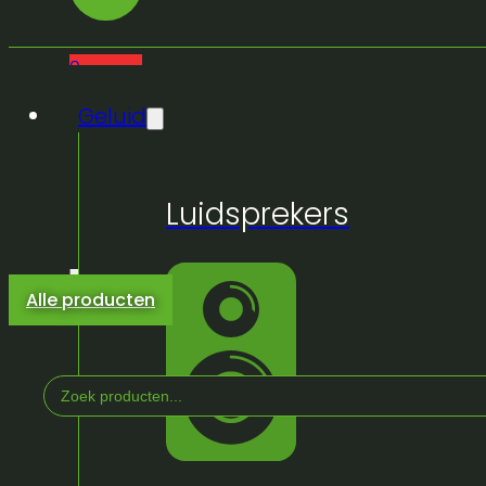
0
Geluid
Luidsprekers
Alle producten
Search
...
Home
/
Winkel
/
Licht & Effeckten
/
Buiten
/
Archit