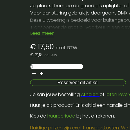
Je plaatst hem op de grond als uplighter of
Voor aansturing gebruik je doorgaans DMX vi
Deze uitvoering is bedoeld voor buitengebr
Transporteer de spot bij voorkeur in een ge
Lees meer
Wie dit armatuur wil huren krijgt het meest
€
17,50
excl. BTW
€
21,18
incl. BTW
Nicols
led
PAR
Reserveer dit artikel
1810
Je kan jouw bestelling
Afhalen
of
laten leve
Xip
aantal
Huur je dit product? Er is altijd een handleid
Kies de
huurperiode
bij het afrekenen.
Huidige prijzen zijn excl. transportkosten. W