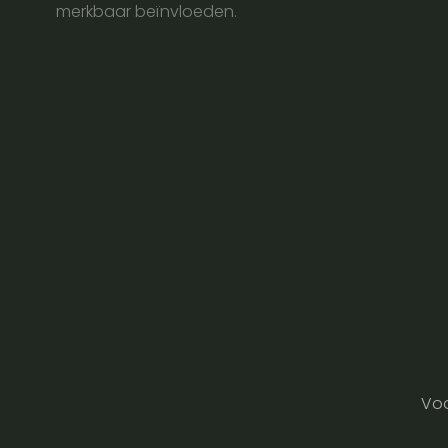
merkbaar beïnvloeden.
Voo