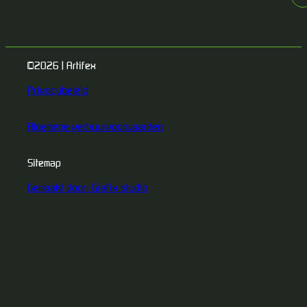
©2026 | Artifex
Privacybeleid
Algemene verhuurvoorwaarden
Sitemap
Gemaakt door: Grafix studio