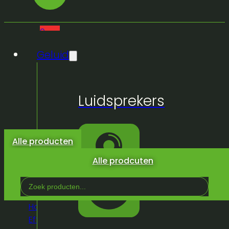
0
Geluid
Geen
Luidsprekers
producten
in de
winkelwagen.
Alle producten
Alle prodcuten
Search
...
Home
/
Winkel
/
Licht &
Effeckten
/
Buiten
/
Regenbescherming
/
Regencover