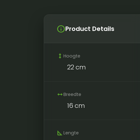
info
Product Details
height
Hoogte
22 cm
width
Breedte
16 cm
square_foot
Lengte