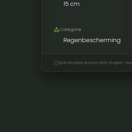
15 cm
category
Categorie
Regenbescherming
info
Specificaties kunnen licht afwijken. 