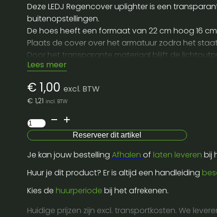
Deze LEDJ Regencover uplighter is een transparan
buitenopstellingen.
De hoes heeft een formaat van 22 cm hoog 16 cm b
Plaats de cover over het armatuur zodra het staat
Door het transparante materiaal blijft de lichtoutp
Lees meer
Voor transport vouw je de hoes eenvoudig plat en n
Ideaal om te huren wanneer je buiten werkt en je 
€
1,00
excl. BTW
€
1,21
incl. BTW
Regencover
uplighter
Reserveer dit artikel
aantal
Je kan jouw bestelling
Afhalen
of
laten leveren
bij
Huur je dit product? Er is altijd een handleiding
bes
Kies de
huurperiode
bij het afrekenen.
Huidige prijzen zijn excl. transportkosten. We lever