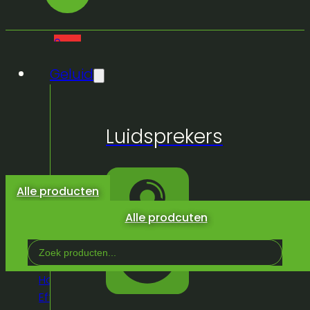
0
Geluid
Geen
Luidsprekers
producten
in de
winkelwagen.
Alle producten
Alle prodcuten
Search
...
Home
/
Winkel
/
Licht &
Effeckten
/
Buiten
/
Specialekes
/
FOS Atlas