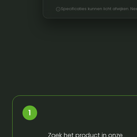
info
Specificaties kunnen licht afwijken. 
Zoek het product in onze