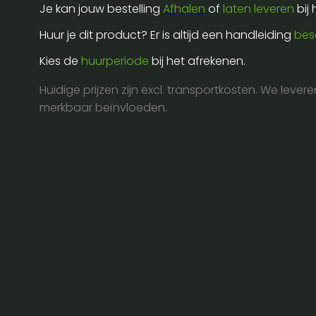
Je kan jouw bestelling
Afhalen
of
laten leveren
bij
aantal
Huur je dit product? Er is altijd een handleiding
bes
Kies de
huurperiode
bij het afrekenen.
Huidige prijzen zijn excl. transportkosten. We lever
merkbaar beïnvloeden.