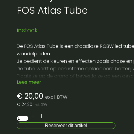
FOS Atlas Tube
instock
De FOS Atlas Tube is een draadloze RGBW led tube v
wandelpaden.
Je bedient de kleuren en effecten zoals chase en p
De tube werkt op een interne oplaadbare batterij va
Plaats ze op de grond of bevestig ze op een gesc
Lees meer
Voor transport neem je best een beschermhoes of k
Wil je deze unit huren voor een event dan is ze id
€
20,00
excl. BTW
€
24,20
incl. BTW
FOS
Atlas
Reserveer dit artikel
Tube