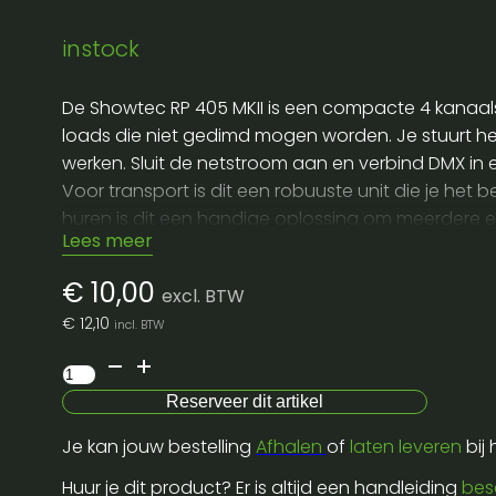
instock
De Showtec RP 405 MKII is een compacte 4 kanaals
loads die niet gedimd mogen worden. Je stuurt he
werken. Sluit de netstroom aan en verbind DMX in e
Voor transport is dit een robuuste unit die je he
huren is dit een handige oplossing om meerdere ef
Lees meer
de maximale belasting per kanaal en zorg voor vo
€
10,00
excl. BTW
€
12,10
incl. BTW
Showtec
RP-
Reserveer dit artikel
405
Je kan jouw bestelling
Afhalen
of
laten leveren
bij
4
kanaals
Huur je dit product? Er is altijd een handleiding
bes