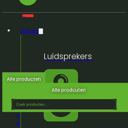
0
Geluid
Geen
Luidsprekers
producten
in de
winkelwagen.
Alle producten
Alle prodcuten
Search
...
Home
/
Winkel
/
Licht &
Effeckten
/
Lichtsturing
/
Dimmers &