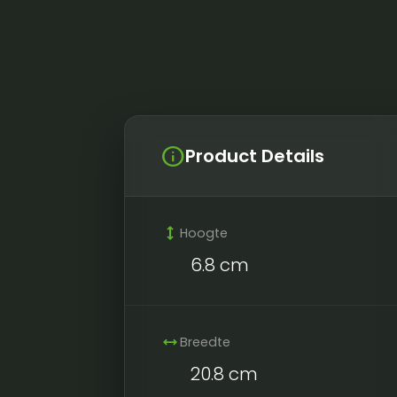
info
Product Details
height
Hoogte
6.8 cm
width
Breedte
20.8 cm