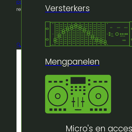
patch
/
Showtec RP-405 4 kanaals dmx
Versterkers
relay pack
🔍
Mengpanelen
Micro's en acces