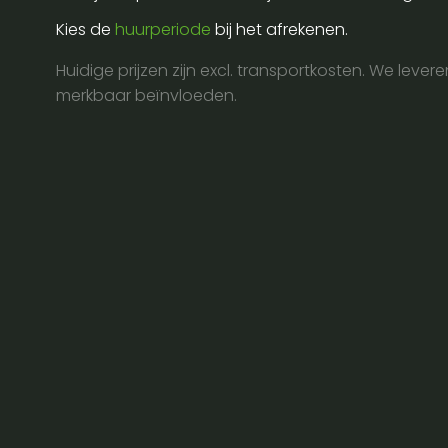
dmx
Kies de
huurperiode
bij het afrekenen.
relay
pack
Huidige prijzen zijn excl. transportkosten. We lever
aantal
merkbaar beïnvloeden.