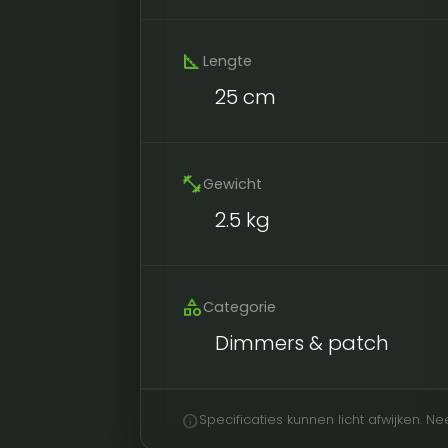
square_foot
Lengte
25 cm
fitness_center
Gewicht
2.5 kg
category
Categorie
Dimmers & patch
info
Specificaties kunnen licht afwijken. 