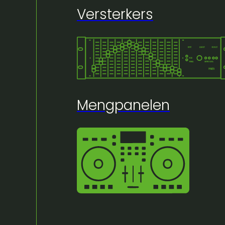
Versterkers
🔍
Mengpanelen