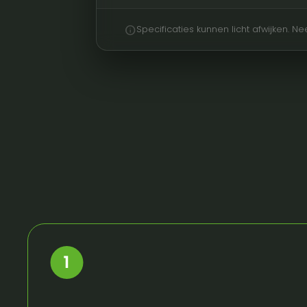
info
Specificaties kunnen licht afwijken. 