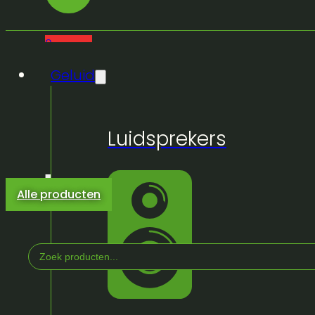
0
Geluid
Luidsprekers
Alle producten
Search
...
Home
/
Winkel
/
Licht & Effeckten
/
Lichtsturing
/