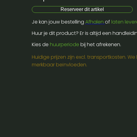
dmx
Reserveer dit artikel
6ch
Je kan jouw bestelling
Afhalen
of
laten leve
controller
aantal
Huur je dit product? Er is altijd een handleid
Kies de
huurperiode
bij het afrekenen.
Huidige prijzen zijn excl. transportkosten. W
merkbaar beïnvloeden.