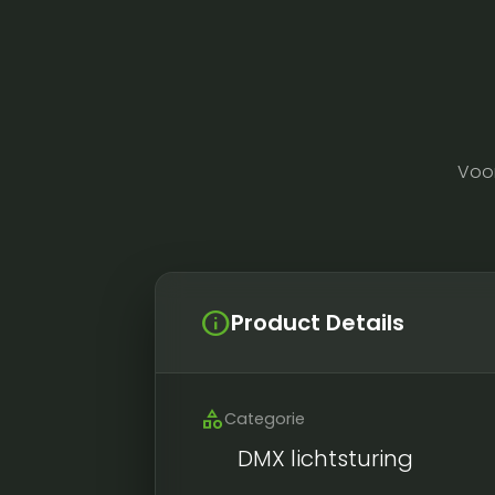
Voo
info
Product Details
category
Categorie
DMX lichtsturing