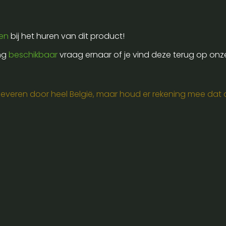
ren
bij het huren van dit product!
ing
beschikbaar
vraag ernaar of je vind deze terug op onz
e leveren door heel België, maar houd er rekening mee dat de