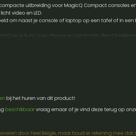
mpacte uitbreiding voor MagicQ Compact consoles en v
licht video en LED.
d om naast je console of laptop op een tafel of in een
gicQ en je kunt cues chases en playbacks direct bedienen 
ffer of flightcase en het los vervoeren van de wing zond
f je een geschikte USB kabel en een compatibele MagicQ s
ren
bij het huren van dit product!
ing
beschikbaar
vraag ernaar of je vind deze terug op onz
e leveren door heel België, maar houd er rekening mee dat de