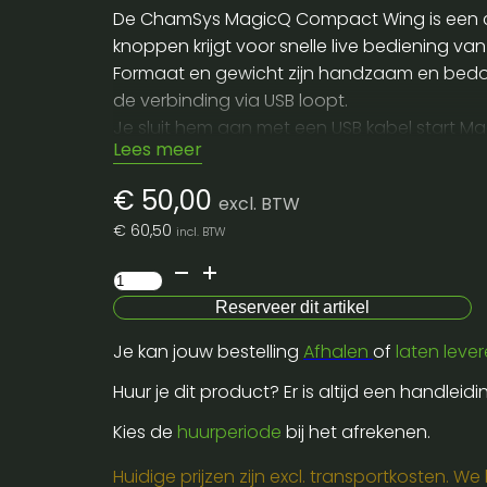
De ChamSys MagicQ Compact Wing is een co
knoppen krijgt voor snelle live bediening van 
Formaat en gewicht zijn handzaam en bedoel
de verbinding via USB loopt.
Je sluit hem aan met een USB kabel start Ma
Lees meer
Voor transport adviseren we een stevige ko
zijkanten.
€
50,00
excl. BTW
Bij het huren is het handig om te checken o
€
60,50
incl. BTW
Chamsys
MagicQ
Reserveer dit artikel
Compact
Je kan jouw bestelling
Afhalen
of
laten leve
Wing
aantal
Huur je dit product? Er is altijd een handleid
Kies de
huurperiode
bij het afrekenen.
Huidige prijzen zijn excl. transportkosten. W