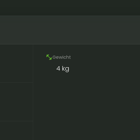
fitness_center
Gewicht
4 kg