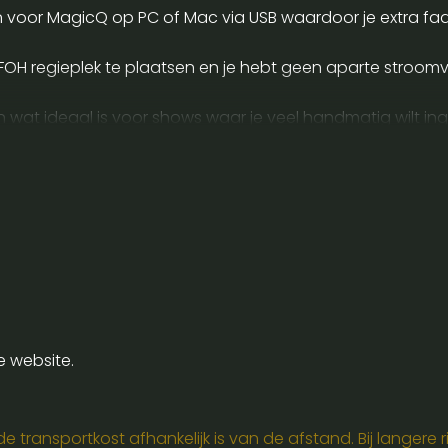
oor MagicQ op PC of Mac via USB waardoor je extra fad
 FOH regieplek te plaatsen en je hebt geen aparte stroo
wat ideaal is voor shows waar je veel handmatig wilt ingr
er druk op faders en knoppen en til hem bij voorkeur met
etup meeneemt en of je tafelruimte hebt voor stabiele pla
e website.
 transportkost afhankelijk is van de afstand. Bij langere ri