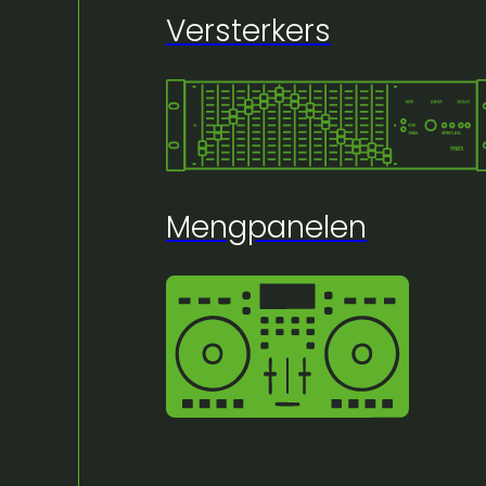
Versterkers
🔍
Mengpanelen