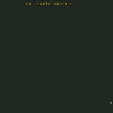
merkbaar beïnvloeden.
V