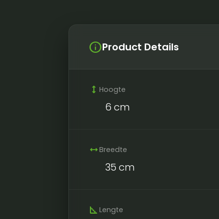
info
Product Details
height
Hoogte
6 cm
width
Breedte
35 cm
square_foot
Lengte