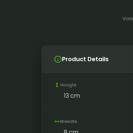
Voo
info
Product Details
height
Hoogte
13 cm
width
Breedte
8 cm