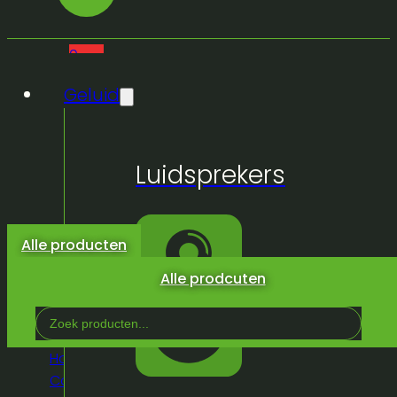
0
Geluid
Geen
Luidsprekers
producten
in de
winkelwagen.
Alle producten
Alle prodcuten
Search
...
Home
/
Winkel
/
Licht & Effeckten
/
Rook, Haze,
Co², effecten
/
Co²
/
Magic fx co² jet shooter