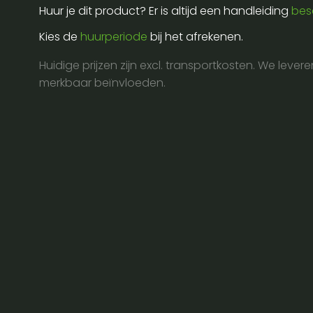
shooter
Huur je dit product? Er is altijd een handleiding
bes
aantal
Kies de
huurperiode
bij het afrekenen.
Huidige prijzen zijn excl. transportkosten. We lever
merkbaar beïnvloeden.