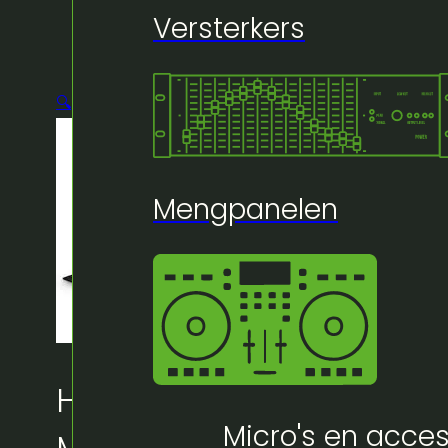
Versterkers
🔍
Mengpanelen
Huur bij Artifex:
Micro's en acces