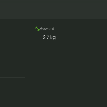
fitness_center
Gewicht
2.7 kg