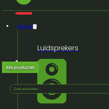
0
Geluid
Luidsprekers
Alle producten
Search
...
Home
/
Winkel
/
Licht & Effeckten
/
Rook, Haze, 