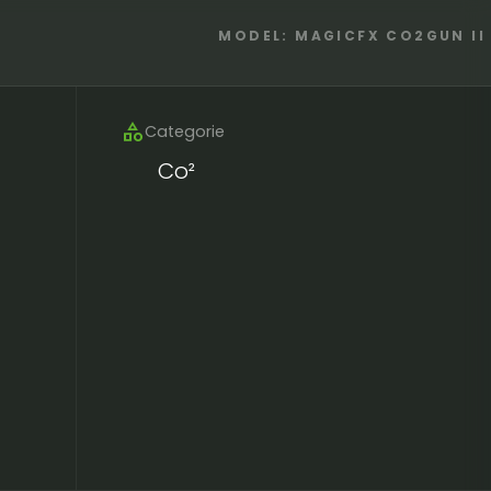
MODEL: MAGICFX CO2GUN II
category
Categorie
Co²