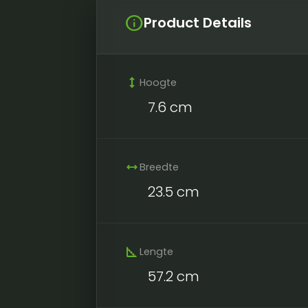
info
Product Details
height
Hoogte
7.6 cm
width
Breedte
23.5 cm
square_foot
Lengte
57.2 cm