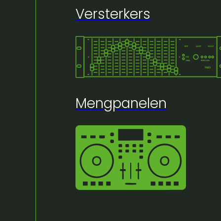
Versterkers
🔍
Mengpanelen
Huur bij Artifex:
Magicfx co2gun II
instock
De Magic FX CO2GUN II is een handzame CO2 b
Je sluit de gun aan op een CO2 fles met stij