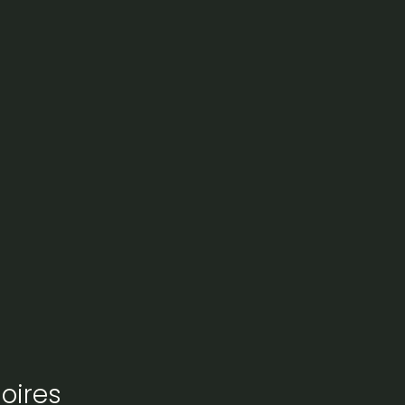
 is voor DJ shows stages en festivals
 met de trekker zodat je korte stoten of langere blasts ku
oires