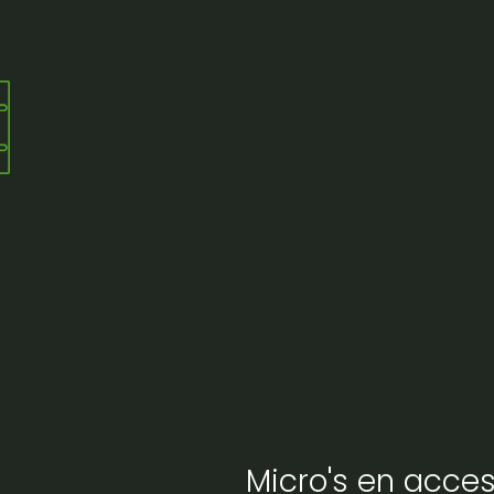
laster die een krachtige witte CO2 pluim schiet en ideaal
gbuis via een hogedruk CO2 slang en je bedient het effect
Micro's en acces