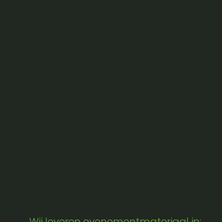
Wij leveren evenementmateriaal in: