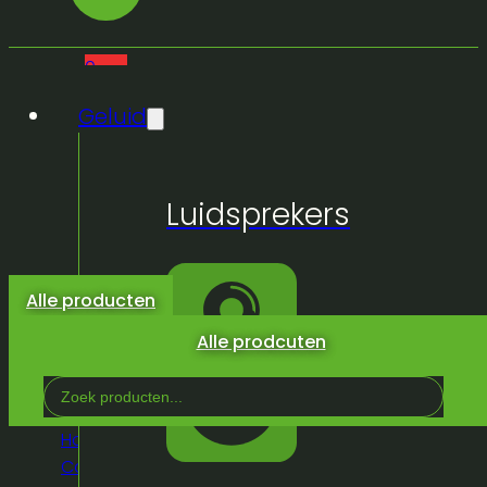
0
Geluid
Geen
Luidsprekers
producten
in de
winkelwagen.
Alle producten
Alle prodcuten
Search
...
Home
/
Winkel
/
Licht & Effeckten
/
Rook, Haze,
Co², effecten
/
Zeepbellen
/
Antari B200