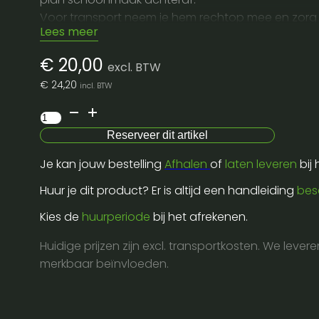
Voor transport neem je hem rechtop mee en zorg je
Lees meer
Deze machine is ideaal om te huren wanneer je e
€
20,00
excl. BTW
€
24,20
incl. BTW
Antari
B200
Reserveer dit artikel
aantal
Je kan jouw bestelling
Afhalen
of
laten leveren
bij
Huur je dit product? Er is altijd een handleiding
bes
Kies de
huurperiode
bij het afrekenen.
Huidige prijzen zijn excl. transportkosten. We lever
merkbaar beïnvloeden.