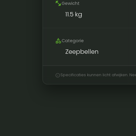
fitness_center
Gewicht
11.5 kg
category
Categorie
Zeepbellen
info
Specificaties kunnen licht afwijken. 