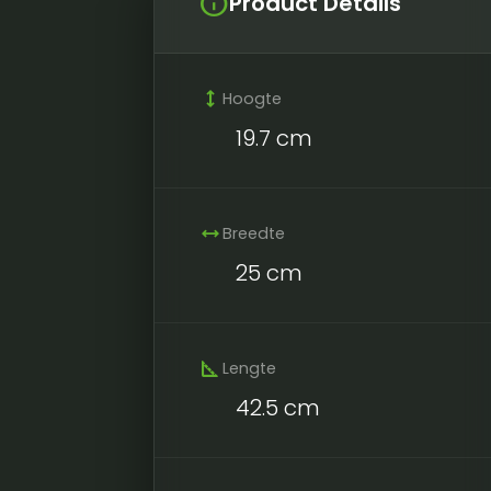
info
Product Details
height
Hoogte
19.7 cm
width
Breedte
25 cm
square_foot
Lengte
42.5 cm