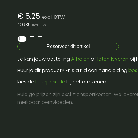
€
5,25
excl. BTW
€
6,35
incl. BTW
T6
PIN
Reserveer dit artikel
90°
Je kan jouw bestelling
Afhalen
of
laten leveren
bij
D30
ECO
Huur je dit product? Er is altijd een handleiding
bes
aantal
Kies de
huurperiode
bij het afrekenen.
Huidige prijzen zijn excl. transportkosten. We lever
merkbaar beïnvloeden.