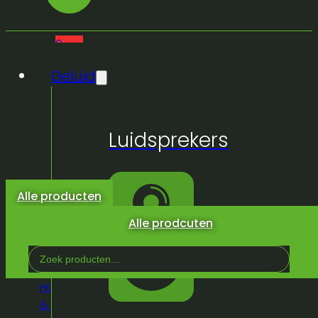
0
Geluid
Geen
Luidsprekers
producten
in de
winkelwagen.
Alle producten
Alle prodcuten
Search
...
Home
/
Winkel
/
Standenbouw
/
BeMatrix
/
Onderdelen
& Connectoren
/
T6 PIN 90° D30 ECO