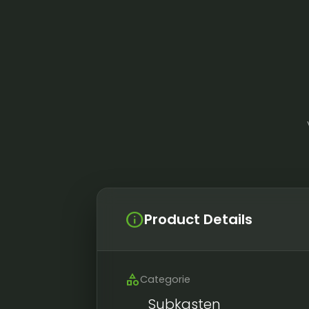
info
Product Details
category
Categorie
Subkasten