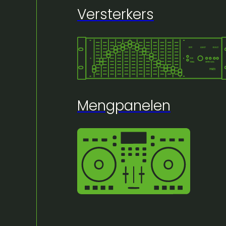
Versterkers
🔍
Mengpanelen