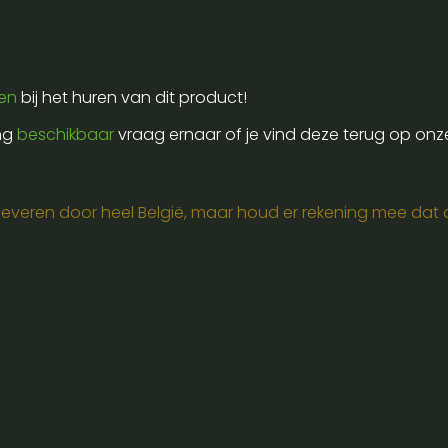
ren
bij het huren van dit product!
ing
beschikbaar
vraag ernaar of je vind deze terug op onz
e leveren door heel België, maar houd er rekening mee dat de