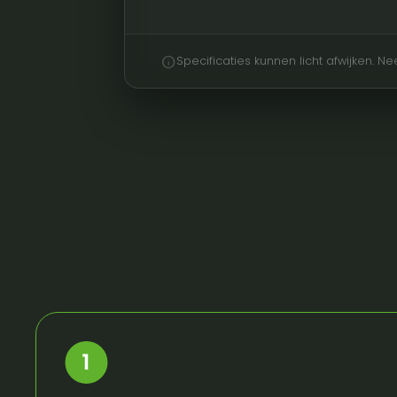
info
Specificaties kunnen licht afwijken. 