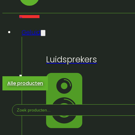
0
Geluid
Luidsprekers
Alle producten
Search
...
Home
/
Winkel
/
Geluid
/
Luidsprekers
/
Actieve lu