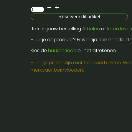
Electrovoice-
etx
Reserveer dit artikel
15sp-
Je kan jouw bestelling
Afhalen
of
laten leve
15"-
sub
Huur je dit product? Er is altijd een handleid
aantal
Kies de
huurperiode
bij het afrekenen.
Huidige prijzen zijn excl. transportkosten. W
merkbaar beïnvloeden.