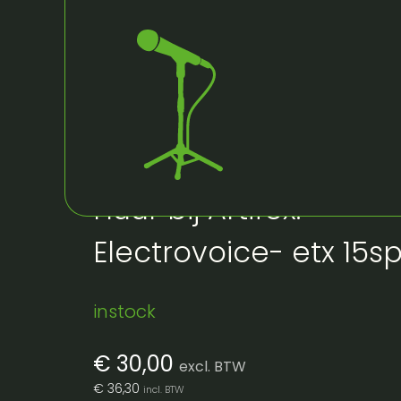
Huur bij Artifex:
Electrovoice- etx 15sp
instock
€
30,00
excl. BTW
€
36,30
incl. BTW