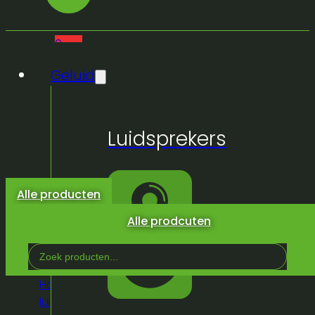
0
Geluid
Geen
Luidsprekers
producten
in de
winkelwagen.
Alle producten
Alle prodcuten
Search
...
Home
/
Winkel
/
Geluid
/
Luidsprekers
/
Actieve
luidsprekers
/
Topkasten
/
Jbl prx 710 topkast