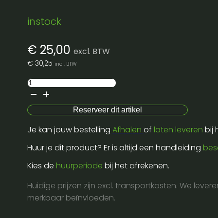
instock
€
25,00
excl. BTW
€
30,25
incl. BTW
Jbl
prx
710
Reserveer dit artikel
topkast
Je kan jouw bestelling
Afhalen
of
laten leveren
bij
10"
aantal
Huur je dit product? Er is altijd een handleiding
bes
Kies de
huurperiode
bij het afrekenen.
Huidige prijzen zijn excl. transportkosten. We lever
merkbaar beïnvloeden.