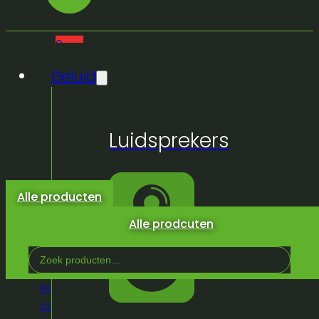
0
Geluid
Geen
Luidsprekers
producten
in de
winkelwagen.
Alle producten
Alle prodcuten
Search
...
Home
/
Winkel
/
Geluid
/
DJ materiaal
/
Dj
cases
/
Rack 16u + rodec mkii 180 + den