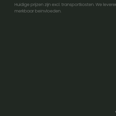
aantal
Huidige prijzen zijn excl. transportkosten. We lever
merkbaar beïnvloeden.