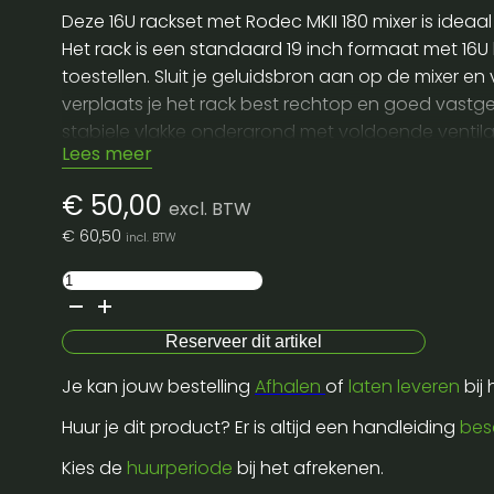
Deze 16U rackset met Rodec MKII 180 mixer is ide
Het rack is een standaard 19 inch formaat met 16
toestellen. Sluit je geluidsbron aan op de mixer 
verplaats je het rack best rechtop en goed vastge
stabiele vlakke ondergrond met voldoende ventilat
Lees meer
inbegrepen zijn zodat je ter plaatse niets mist.
€
50,00
excl. BTW
€
60,50
incl. BTW
Rack
16u
+
Reserveer dit artikel
rodec
Je kan jouw bestelling
Afhalen
of
laten leveren
bij
mkii
180
Huur je dit product? Er is altijd een handleiding
bes
+
Kies de
huurperiode
bij het afrekenen.
den