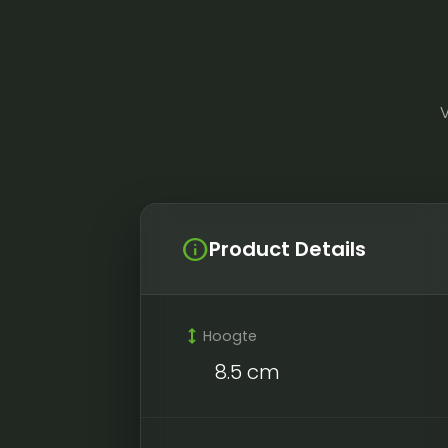
info
Product Details
height
Hoogte
8.5 cm