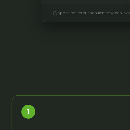
info
Specificaties kunnen licht afwijken. 