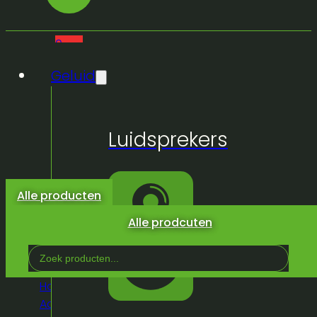
0
Geluid
Geen
Luidsprekers
producten
in de
winkelwagen.
Alle producten
Alle prodcuten
Search
...
Home
/
Winkel
/
Geluid
/
Micro's/IEM en
Accessoires
/
Accesoires
/
Microphone stand