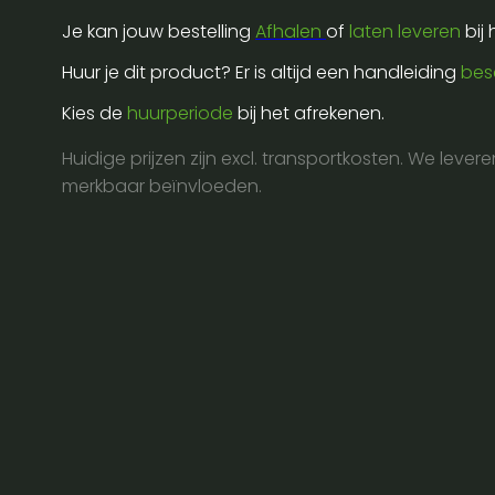
k&m
Je kan jouw bestelling
Afhalen
of
laten leveren
bij
(extra
low
Huur je dit product? Er is altijd een handleiding
bes
type)
Kies de
huurperiode
bij het afrekenen.
(black)
aantal
Huidige prijzen zijn excl. transportkosten. We lever
merkbaar beïnvloeden.