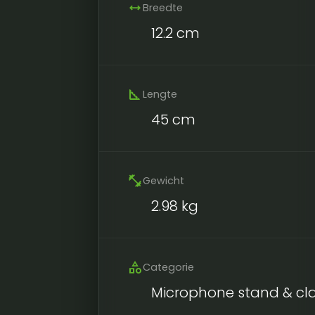
width
Breedte
12.2 cm
square_foot
Lengte
45 cm
fitness_center
Gewicht
2.98 kg
category
Categorie
Microphone stand & c