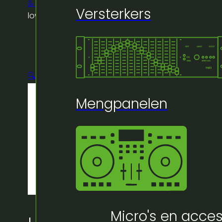
& clamps
/
Microphone stand k&m (extra
Versterkers
low type) (black)
🔍
Mengpanelen
Micro's en acces