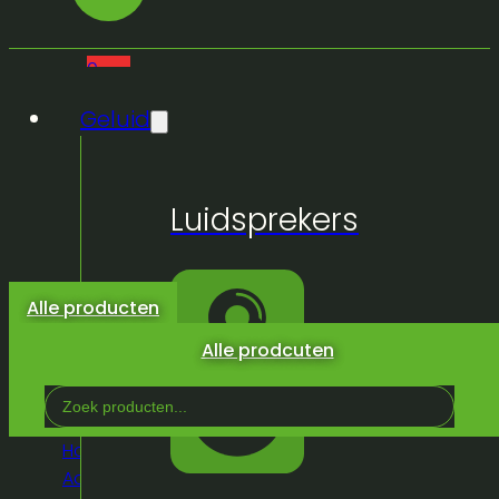
0
Geluid
Geen
Luidsprekers
producten
in de
winkelwagen.
Alle producten
Alle prodcuten
Search
...
Home
/
Winkel
/
Geluid
/
Micro's/IEM en
Accessoires
/
Micro
/
Bekabeld
/
Shure sm58-