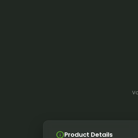
Vo
info
Product Details