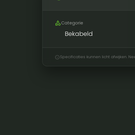
category
Categorie
Bekabeld
info
Specificaties kunnen licht afwijken. 