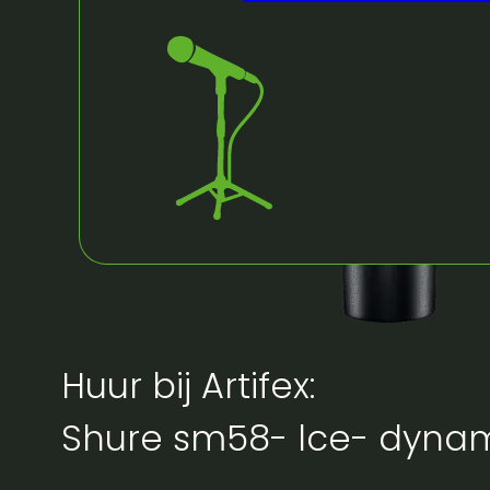
Huur bij Artifex:
Shure sm58- lce- dynam