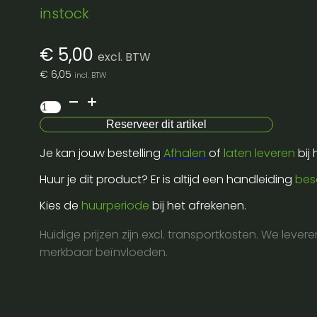
instock
€
5,00
excl. BTW
€
6,05
incl. BTW
Shure
sm58-
Reserveer dit artikel
lce-
Je kan jouw bestelling
Afhalen
of
laten leveren
bij
dynamisch
vocal
Huur je dit product? Er is altijd een handleiding
bes
aantal
Kies de
huurperiode
bij het afrekenen.
Huidige prijzen zijn excl. transportkosten. We lever
merkbaar beïnvloeden.