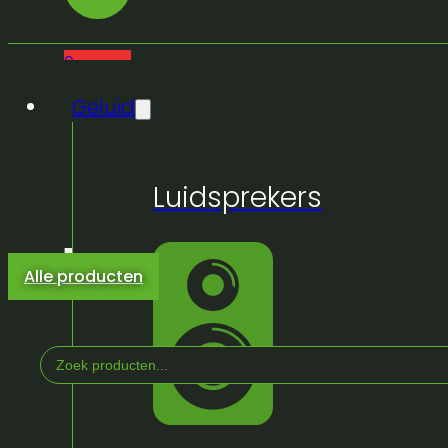
0
Geluid
Luidsprekers
Alle producten
Search
...
Home
/
Winkel
/
Geluid
/
Micro's/IEM en Accesso