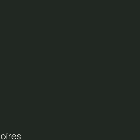
6mhz
oires