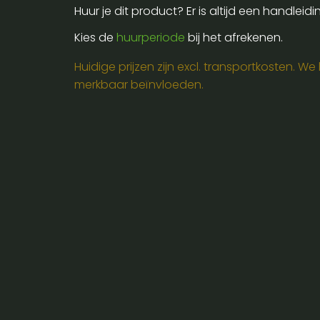
520-
Huur je dit product? Er is altijd een handleid
576mhz
Kies de
huurperiode
bij het afrekenen.
aantal
Huidige prijzen zijn excl. transportkosten. W
merkbaar beïnvloeden.