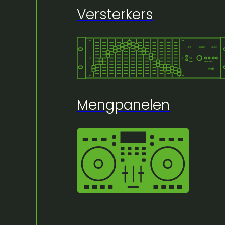
Versterkers
🔍
Mengpanelen
Huur bij Artifex:
Sennheiser EW Digita