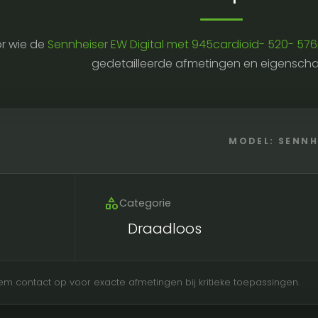
r wie de
Sennheiser EW Digital met 945cardioid- 520- 5
gedetailleerde afmetingen en eigensch
MODEL: SENNH
category
Categorie
Draadloos
Neem contact op voor exacte afmetingen bij kritieke toepassingen.