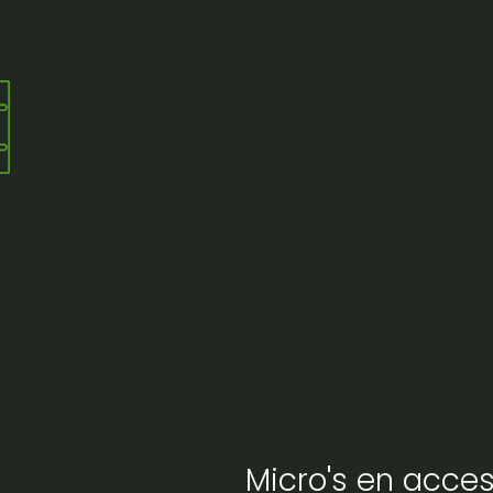
l met 945cardioid- 520- 57
Micro's en acces