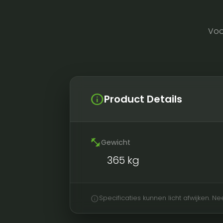
Voo
info
Product Details
fitness_center
Gewicht
365 kg
info
Specificaties kunnen licht afwijken. 