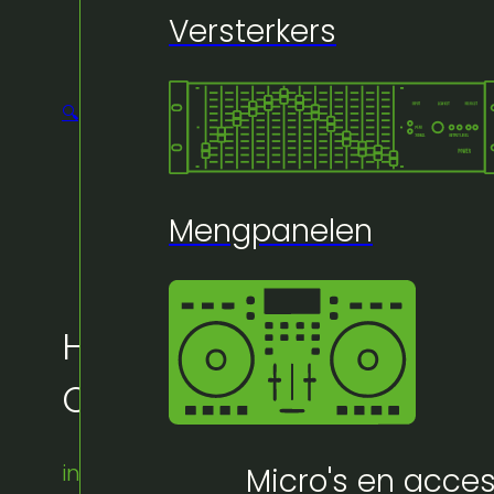
Versterkers
🔍
Mengpanelen
Huur bij Artifex:
Crown XTI 4002
instock
Micro's en acces