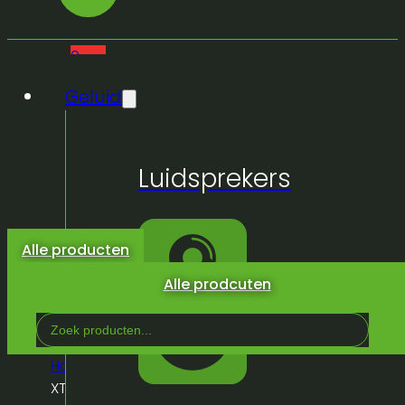
0
Geluid
Geen
Luidsprekers
producten
in de
winkelwagen.
Alle producten
Alle prodcuten
Search
...
Home
/
Winkel
/
Geluid
/
Versterkers
/
Versterkers
/
Crow
XTI 4002