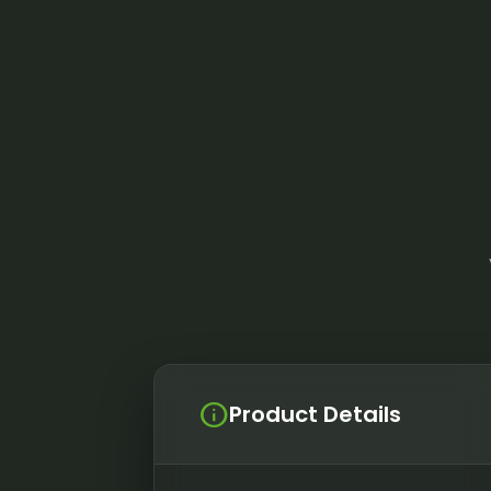
info
Product Details