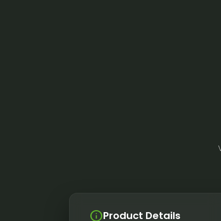
info
Product Details