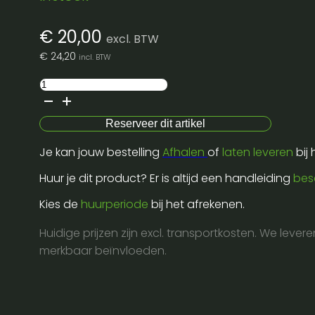
€
20,00
excl. BTW
€
24,20
incl. BTW
Frigo
tafelmodel
aantal
Reserveer dit artikel
Je kan jouw bestelling
Afhalen
of
laten leveren
bij
Huur je dit product? Er is altijd een handleiding
bes
Kies de
huurperiode
bij het afrekenen.
Huidige prijzen zijn excl. transportkosten. We lever
merkbaar beïnvloeden.