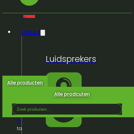
0
Geluid
Geen
Luidsprekers
producten
in de
winkelwagen.
Alle producten
Alle prodcuten
Search
...
Home
/
Winkel
/
Inrichting
/
Koeling
/
Frigo
tafelmodel