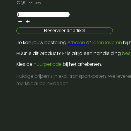
€
1,51
incl. BTW
Anti
slip
dienplateau
Reserveer dit artikel
37cm
Je kan jouw bestelling
Afhalen
of
laten leveren
bij
aantal
Huur je dit product? Er is altijd een handleiding
bes
Kies de
huurperiode
bij het afrekenen.
Huidige prijzen zijn excl. transportkosten. We lever
merkbaar beïnvloeden.