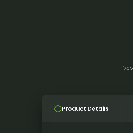
Voo
info
Product Details