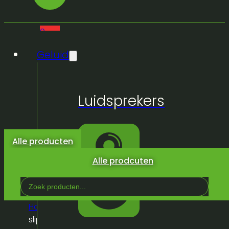
0
Geluid
Geen
Luidsprekers
producten
in de
winkelwagen.
Alle producten
Alle prodcuten
Search
...
Home
/
Winkel
/
Inrichting
/
Opdienmateriaal
/
Anti
slip dienplateau 37cm