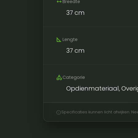
width
Breedte
37 cm
square_foot
Lengte
37 cm
category
Categorie
Opdienmateriaal, Overi
info
Specificaties kunnen licht afwijken. 