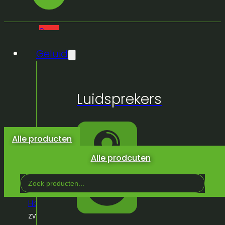
0
Geluid
Geen
Luidsprekers
producten
in de
winkelwagen.
Alle producten
Alle prodcuten
Search
...
Home
/
Winkel
/
Meubilair
/
Stoelen
/
Banketstoel
zwart