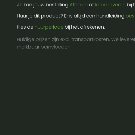
Je kan jouw bestelling
Afhalen
of
laten leveren
bij
Huur je dit product? Er is altijd een handleiding
bes
Kies de
huurperiode
bij het afrekenen.
Huidige prijzen zijn excl. transportkosten. We lever
merkbaar beïnvloeden.