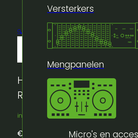
Versterkers
🔍
Mengpanelen
Huur bij Artifex:
Receptietafel 85cm dia
instock
Micro's en acces
€
7,00
excl. BTW