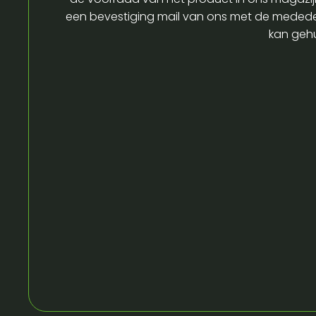
een bevestiging mail van ons met de medede
kan gehu