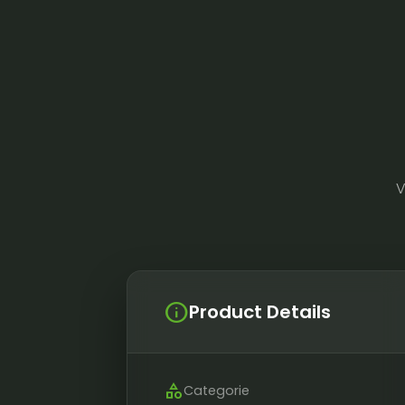
V
info
Product Details
category
Categorie