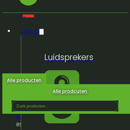
0
Geluid
Geen
Luidsprekers
producten
in de
winkelwagen.
Alle producten
Alle prodcuten
Search
...
Home
/
Winkel
/
Meubilair
/
Tafels
/
Receptietafel
85cm diam x 112cm