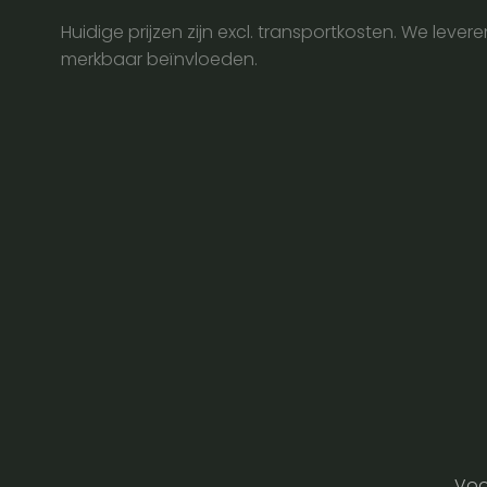
Huidige prijzen zijn excl. transportkosten. We lever
merkbaar beïnvloeden.
Voo