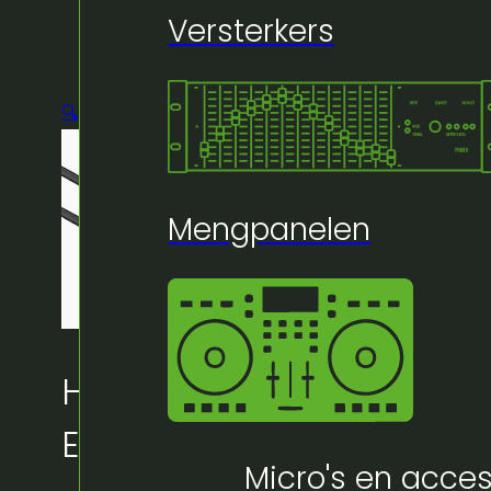
Versterkers
🔍
Mengpanelen
Huur bij Artifex:
Euro – Male->Female –
Micro's en acces