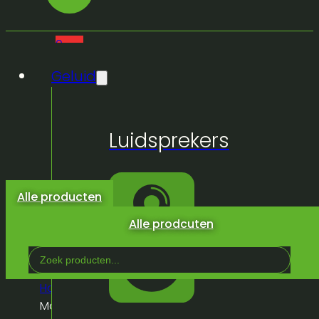
0
Geluid
Geen
Luidsprekers
producten
in de
winkelwagen.
Alle producten
Alle prodcuten
Search
...
Home
/
Winkel
/
Kabels
/
Stroom
/
Euro
/
Euro –
Male->Female – 3m