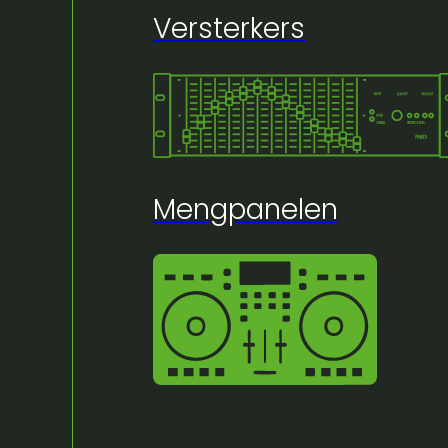
Versterkers
🔍
Mengpanelen