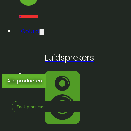
0
Geluid
Luidsprekers
Alle producten
Search
...
Home
/
Winkel
/
Kabels
/
Stroom
/
Schuko
/
Schuk