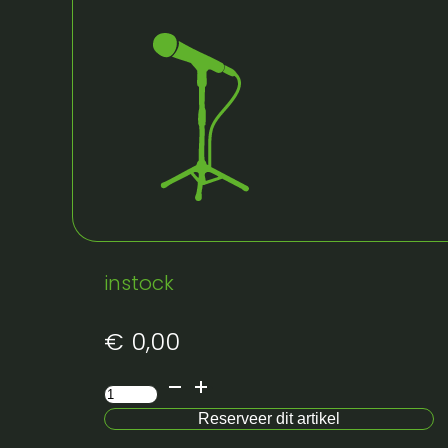
Huur bij Artifex:
Schuko 5m
instock
€
0,00
Schuko
5m
Reserveer dit artikel
aantal