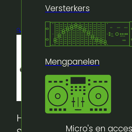
Versterkers
🔍
Mengpanelen
Huur bij Artifex:
Micro's en acces