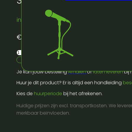
Stereo jack -> xlr M
instock
€
0,00
Stereo
jack
Reserveer dit artikel
-
Je kan jouw bestelling
Afhalen
of
laten leveren
bij
>
xlr
Huur je dit product? Er is altijd een handleiding
bes
M
Kies de
huurperiode
bij het afrekenen.
aantal
Huidige prijzen zijn excl. transportkosten. We lever
merkbaar beïnvloeden.