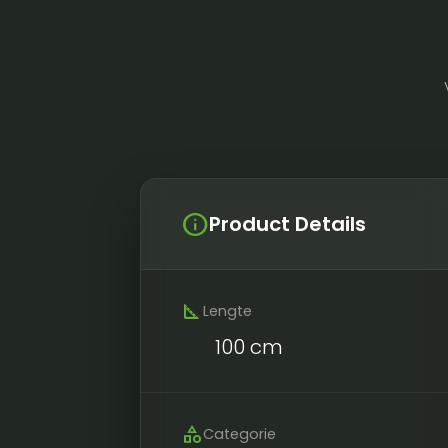
info
Product Details
square_foot
Lengte
100 cm
category
Categorie