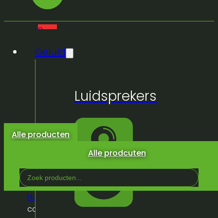
0
Geluid
Geen
Luidsprekers
producten
in de
winkelwagen.
Alle producten
Alle prodcuten
Search
...
Home
/
Winkel
/
Kabels
/
Video
/
Bnc cable
/
Bnc
cable – bnc male to bnc male 1m – 75ohm