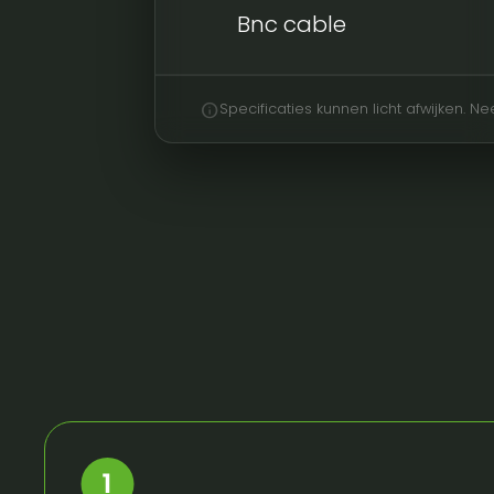
Bnc cable
info
Specificaties kunnen licht afwijken. 