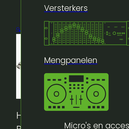
Versterkers
🔍
Mengpanelen
Huur bij Artifex:
Micro's en acces