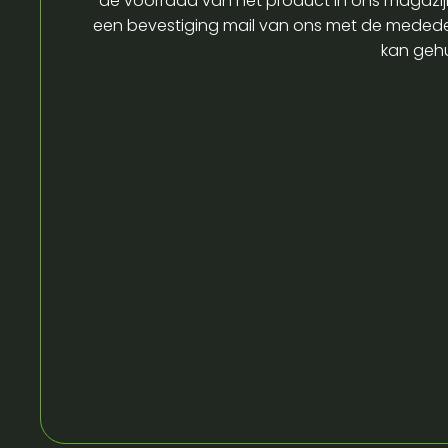
de voorraad van het product in ons magazijn
een bevestiging mail van ons met de medede
kan gehu