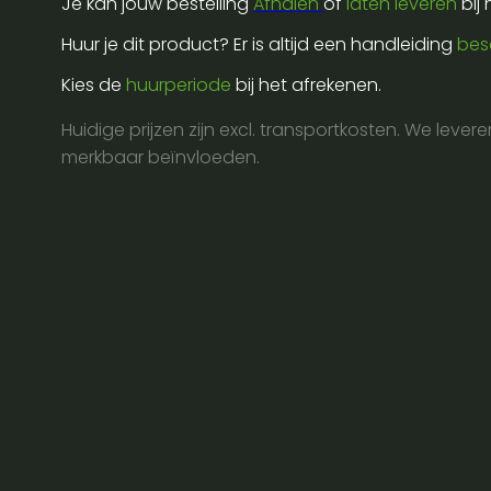
Je kan jouw bestelling
Afhalen
of
laten leveren
bij
male
to
Huur je dit product? Er is altijd een handleiding
bes
bnc
Kies de
huurperiode
bij het afrekenen.
male
1m
Huidige prijzen zijn excl. transportkosten. We lever
-
merkbaar beïnvloeden.
75ohm
aantal