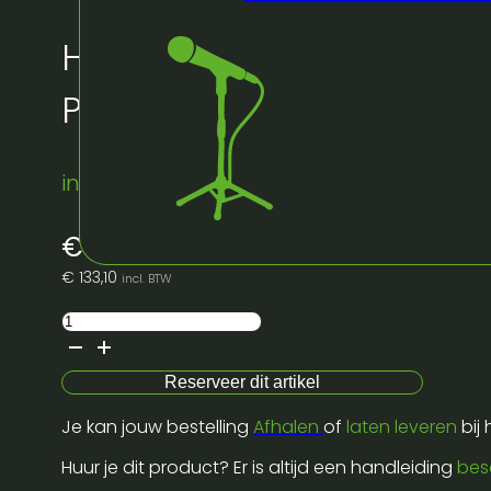
Huur bij Artifex:
Plooitent 3x6m red pro 
instock
€
110,00
excl. BTW
€
133,10
incl. BTW
Plooitent
3x6m
red
Reserveer dit artikel
pro
Je kan jouw bestelling
Afhalen
of
laten leveren
bij
polyester
aantal
Huur je dit product? Er is altijd een handleiding
bes