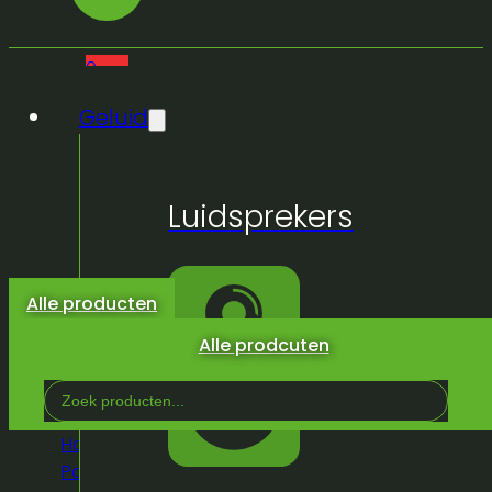
0
Geluid
Geen
Luidsprekers
producten
in de
winkelwagen.
Alle producten
Alle prodcuten
Search
...
Home
/
Winkel
/
Tenten / Luifel /
Parasol
/
Plooitent
/
Plooitent 3x6m red pro