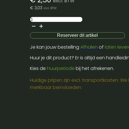
excl. BTW
€
3,03
incl. BTW
Pipe
alu
0,48mm
Reserveer dit artikel
-
Je kan jouw bestelling
Afhalen
of
laten leve
3m
aantal
Huur je dit product? Er is altijd een handleid
Kies de
huurperiode
bij het afrekenen.
Huidige prijzen zijn excl. transportkosten. W
merkbaar beïnvloeden.