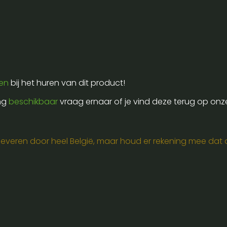
ren
bij het huren van dit product!
ing
beschikbaar
vraag ernaar of je vind deze terug op onz
e leveren door heel België, maar houd er rekening mee dat de