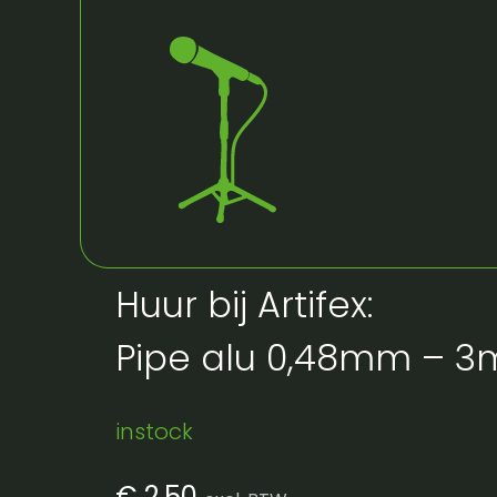
Huur bij Artifex:
Pipe alu 0,48mm – 3
instock
€
2,50