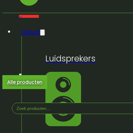
0
Geluid
Luidsprekers
Alle producten
Search
...
Home
/
Winkel
/
Truss & Podium
/
Pipe & Wood
/