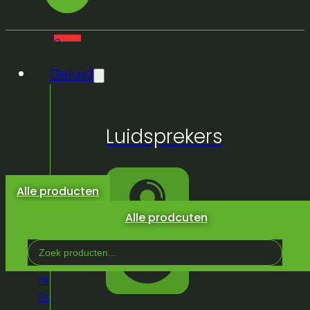
0
Geluid
Geen
Luidsprekers
producten
in de
winkelwagen.
Alle producten
Alle prodcuten
Search
...
Home
/
Winkel
/
Truss &
Podium
/
Rigging
/
Klemmen
/
Beam Clamp