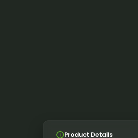
info
Product Details