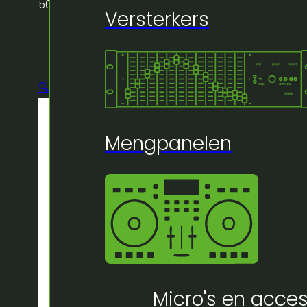
500 kg max- eller
Versterkers
🔍
Mengpanelen
Micro's en acces