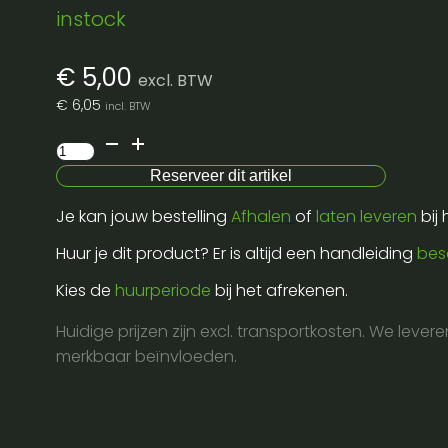
instock
€
5,00
excl. BTW
€
6,05
incl. BTW
Beam
Clamp
Reserveer dit artikel
500
Je kan jouw bestelling
Afhalen
of
laten leveren
bij
kg
max-
Huur je dit product? Er is altijd een handleiding
bes
eller
Kies de
huurperiode
bij het afrekenen.
aantal
Huidige prijzen zijn excl. transportkosten. We lever
merkbaar beïnvloeden.