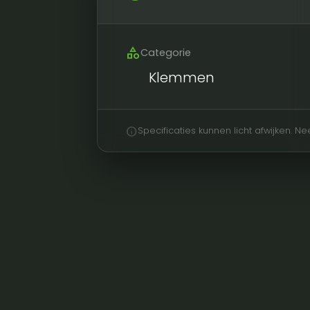
category
Categorie
Klemmen
info
Specificaties kunnen licht afwijken. 