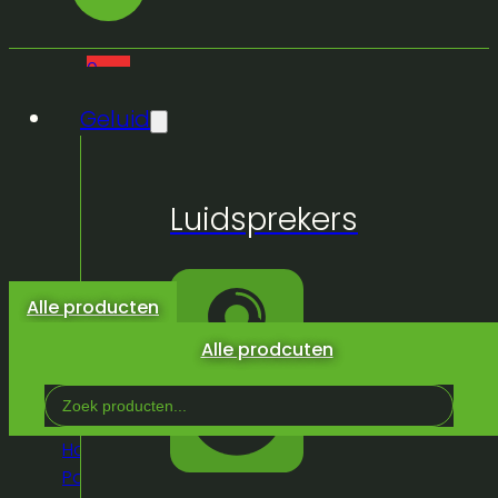
0
Geluid
Geen
Luidsprekers
producten
in de
winkelwagen.
Alle producten
Alle prodcuten
Search
...
Home
/
Winkel
/
Truss &
Podium
/
Podium
/
Proflex
/
Proflex Fixed leg 80