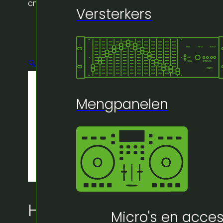
cm
Versterkers
🔍
Mengpanelen
Huur bij Artifex:
Micro's en acces