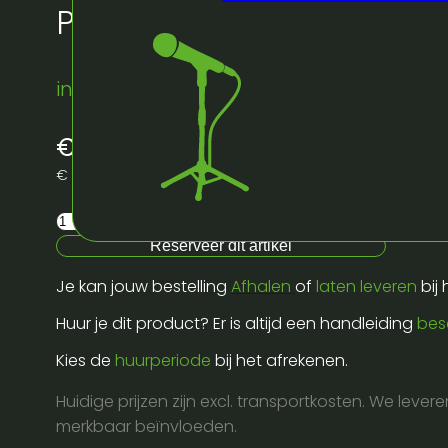
Proflex Fixed leg 80 cm
instock
€
3,00
excl. BTW
€
3,63
incl. BTW
Proflex
Fixed
Reserveer dit artikel
leg
Je kan jouw bestelling
Afhalen
of
laten leveren
bij
80
cm
Huur je dit product? Er is altijd een handleiding
bes
aantal
Kies de
huurperiode
bij het afrekenen.
Huidige prijzen zijn excl. transportkosten. We lever
merkbaar beïnvloeden.