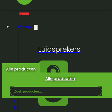
0
Geluid
Geen
Luidsprekers
producten
in de
winkelwagen.
Alle producten
Alle prodcuten
Search
...
Home
/
Winkel
/
Truss &
Podium
/
Podium
/
Proflex
/
Proflex poot 20 cm