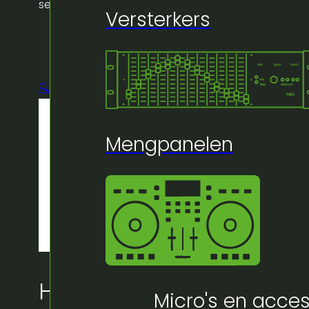
set van 4
Versterkers
🔍
Mengpanelen
Huur bij Artifex:
Micro's en acces