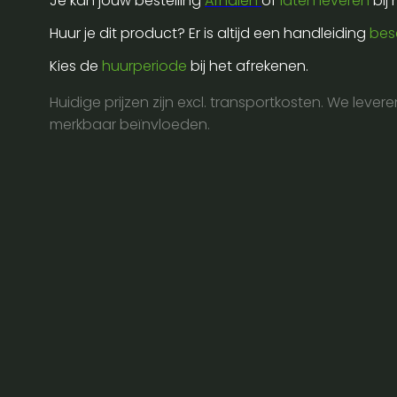
Je kan jouw bestelling
Afhalen
of
laten leveren
bij
cm
set
Huur je dit product? Er is altijd een handleiding
bes
van
Kies de
huurperiode
bij het afrekenen.
4
aantal
Huidige prijzen zijn excl. transportkosten. We lever
merkbaar beïnvloeden.