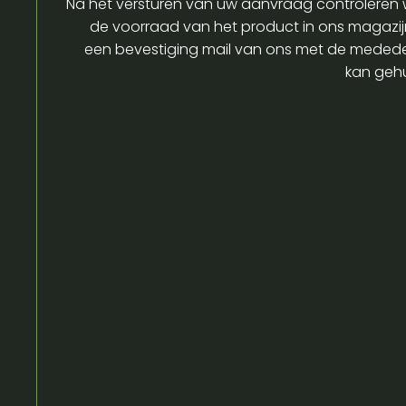
Na het versturen van uw aanvraag controleren w
de voorraad van het product in ons magazijn
een bevestiging mail van ons met de medede
kan gehu