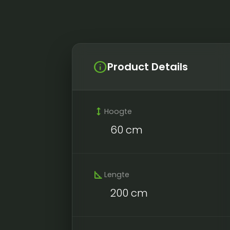
info
Product Details
height
Hoogte
60 cm
square_foot
Lengte
200 cm