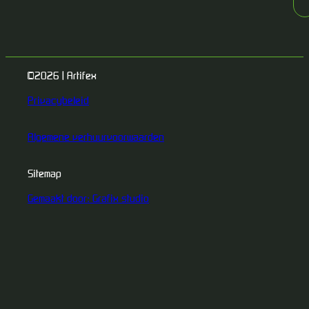
©2026 | Artifex
Privacybeleid
Algemene verhuurvoorwaarden
Sitemap
Gemaakt door: Grafix studio