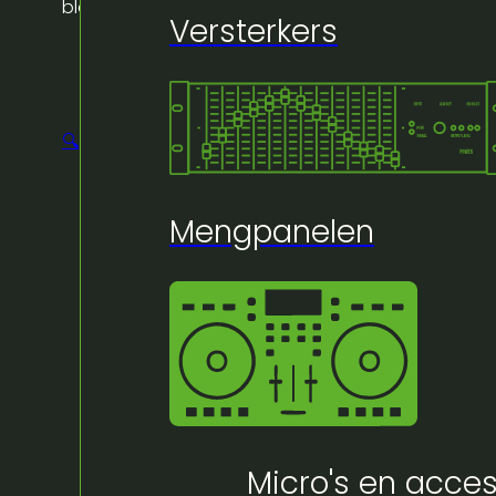
black molton 60cm x 2m
Versterkers
🔍
Mengpanelen
Micro's en acces