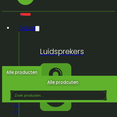
0
Geluid
Geen
Luidsprekers
producten
in de
winkelwagen.
Alle producten
Alle prodcuten
Search
...
Home
/
Winkel
/
Truss &
Podium
/
Podium
/
Proflex
/
Proflex stage skirt