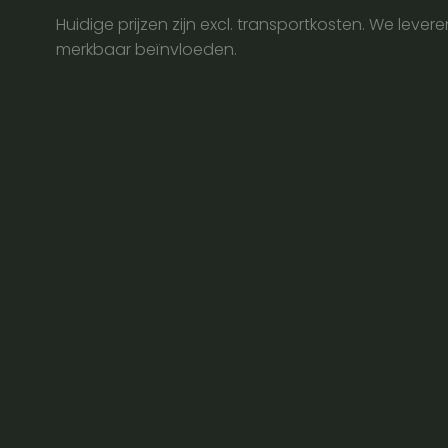
2m
Huidige prijzen zijn excl. transportkosten. We lever
aantal
merkbaar beïnvloeden.