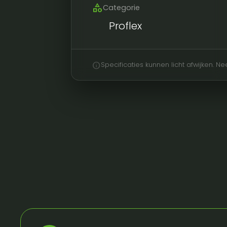
category
Categorie
Proflex
info
Specificaties kunnen licht afwijken. 