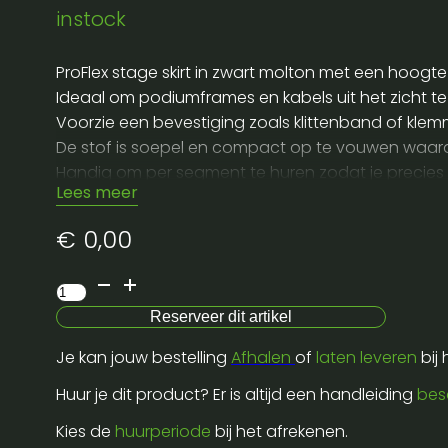
instock
ProFlex stage skirt in zwart molton met een hoogt
Ideaal om podiumframes en kabels uit het zicht t
Voorzie een bevestiging zoals klittenband of klem
De stof is soepel en compact op te vouwen waardoo
Handig om per segment te huren zodat je precies
Lees meer
€
0,00
Proflex
stage
Reserveer dit artikel
skirt
Je kan jouw bestelling
Afhalen
of
laten leveren
bij
black
molton
Huur je dit product? Er is altijd een handleiding
bes
60cm
Kies de
huurperiode
bij het afrekenen.
x