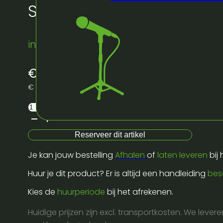
Stagedex poot 100cm
instock
€
5,00
excl. BTW
€
6,05
incl. BTW
Stagedex
poot
100cm
Reserveer dit artikel
aantal
Je kan jouw bestelling
Afhalen
of
laten leveren
bij
Huur je dit product? Er is altijd een handleiding
bes
Kies de
huurperiode
bij het afrekenen.
Huidige prijzen zijn excl. transportkosten. We lever