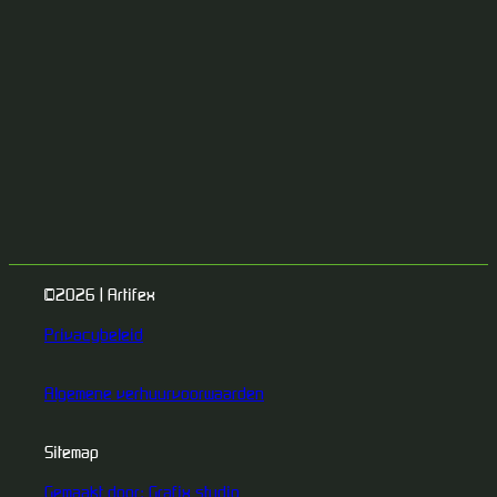
©2026 | Artifex
Privacybeleid
Algemene verhuurvoorwaarden
Sitemap
Gemaakt door: Grafix studio