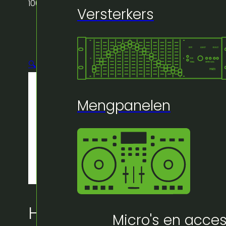
100cm
Versterkers
🔍
Mengpanelen
Huur bij Artifex:
Micro's en acces