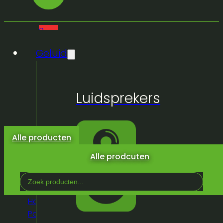
0
Geluid
Geen
Luidsprekers
producten
in de
winkelwagen.
Alle producten
Alle prodcuten
Search
...
Home
/
Winkel
/
Truss &
Podium
/
Podium
/
Stagedex
/
Stagedex poot