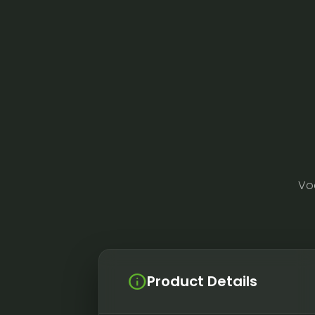
Vo
info
Product Details