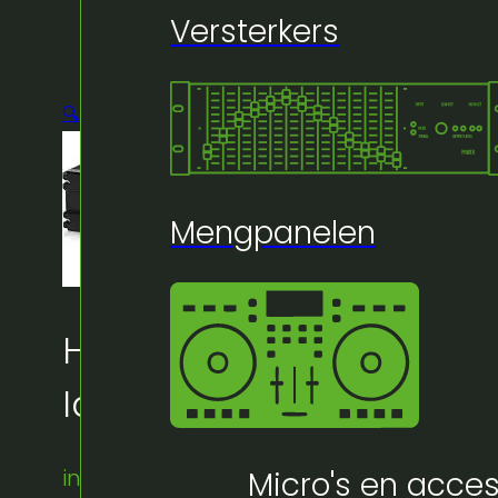
Versterkers
🔍
Mengpanelen
Huur bij Artifex:
Iq 12 Bracket + clamp
instock
Micro's en acces