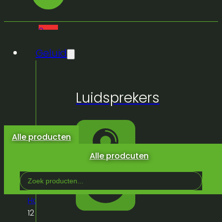
0
Geluid
Geen
Luidsprekers
producten
in de
winkelwagen.
Alle producten
Alle prodcuten
Search
...
Home
/
Winkel
/
Truss & Podium
/
Statieven
/
Iq
12 Bracket + clamp