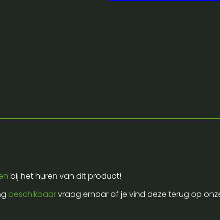
laire verrijdbare toren voor het transport en het klaarze
n positioneren op locatie. Door de slanke zijwanden met ge
 opbouw en afbouw. Je kunt de toren per klus samenste
n. Ideaal om armaturen geordend te houden tijdens produc
ng voor jouw set zodat je hem passend kunt huren voor j
ren
bij het huren van dit product!
ing
beschikbaar
vraag ernaar of je vind deze terug op onz