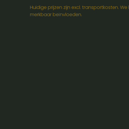
-
Huidige prijzen zijn excl. transportkosten. W
60
merkbaar beïnvloeden.
cm
breed
aantal