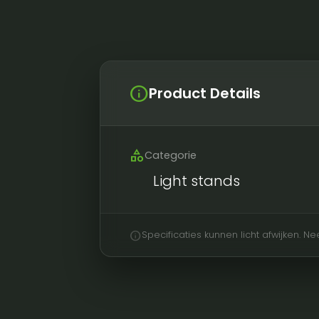
info
Product Details
category
Categorie
Light stands
info
Specificaties kunnen licht afwijken. 