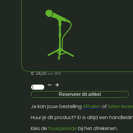
De MODULAD ballettoren is een volledig modu
veilig en overzichtelijk kunt verplaatsen e
onderdelen gecontroleerd hanteren tijdens
flightcase en efficiënt kunt laden en losse
benodigde configuratie en maximale belasti
Lees meer
€
20,00
excl. BTW
€
24,20
incl. BTW
Ballettoren
-
Reserveer dit artikel
200
Je kan jouw bestelling
Afhalen
of
laten leve
cm
-
Huur je dit product? Er is altijd een handleid
3-
Kies de
huurperiode
bij het afrekenen.
delig