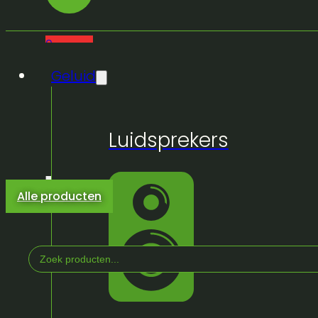
0
Geluid
Luidsprekers
Alle producten
Search
...
Home
/
Winkel
/
Truss & Podium
/
Statieven
/
Lig