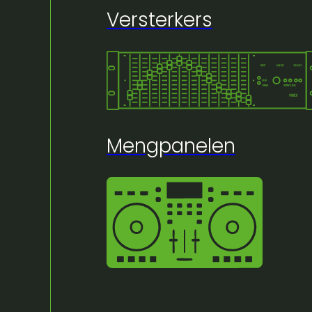
Versterkers
🔍
Mengpanelen
Huur bij Artifex:
Ballettoren – 200 cm
instock