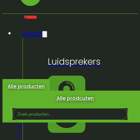
0
Geluid
Geen
Luidsprekers
producten
in de
winkelwagen.
Alle producten
Alle prodcuten
Search
...
Home
/
Winkel
/
Truss &
Podium
/
Statieven
/
Showgear mast bracket