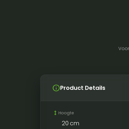
Voor
info
Product Details
height
Hoogte
20 cm