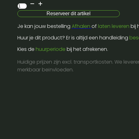
Showgear
mast
Reserveer dit artikel
bracket
Je kan jouw bestelling
Afhalen
of
laten leveren
bij
aantal
Huur je dit product? Er is altijd een handleiding
bes
Kies de
huurperiode
bij het afrekenen.
Huidige prijzen zijn excl. transportkosten. We lever
merkbaar beïnvloeden.