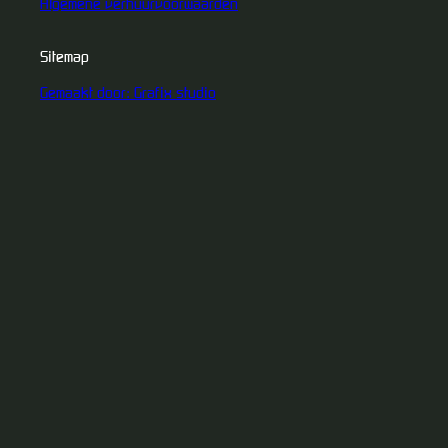
Algemene verhuurvoorwaarden
Sitemap
Gemaakt door: Grafix studio