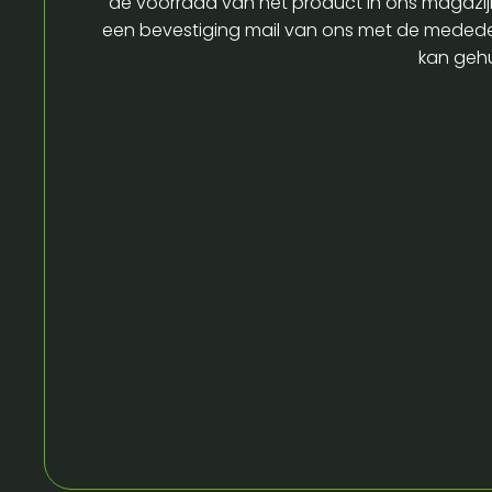
de voorraad van het product in ons magazijn
een bevestiging mail van ons met de medede
kan gehu