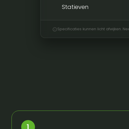
Statieven
info
Specificaties kunnen licht afwijken. 