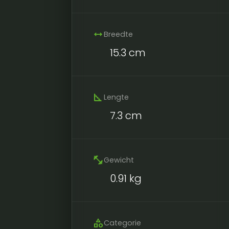
width
Breedte
15.3 cm
square_foot
Lengte
7.3 cm
fitness_center
Gewicht
0.91 kg
category
Categorie