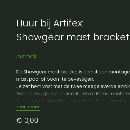
Huur bij Artifex:
Showgear mast bracket
instock
De Showgear mast bracket is een stalen montageb
mast paal of boom te bevestigen.
Je zet hem vast met de twee meegeleverde eindlo
Aan de beugel kun je armaturen of items monteren 
Voor extra veiligheid is er een bevestigingspunt v
Lees meer
Door het compacte formaat neem je hem eenvoudig 
Handig om te huren voor events waar je geen tru
€
0,00