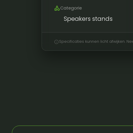
category
Categorie
Speakers stands
info
Specificaties kunnen licht afwijken. 