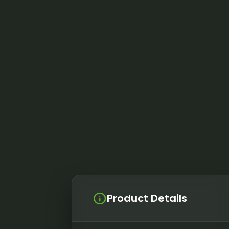
info
Product Details