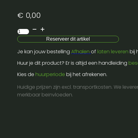
€
0,00
Bose
statief
Reserveer dit artikel
aantal
Je kan jouw bestelling
Afhalen
of
laten leveren
bij
Huur je dit product? Er is altijd een handleiding
bes
Kies de
huurperiode
bij het afrekenen.
Huidige prijzen zijn excl. transportkosten. We lever
merkbaar beïnvloeden.