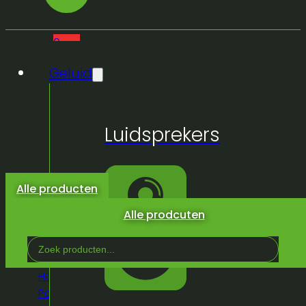
0
Geluid
Geen
Luidsprekers
producten
in de
winkelwagen.
Alle producten
Alle prodcuten
Search
...
Home
/
Winkel
/
Truss &
Podium
/
Statieven
/
Speakers stands
/
Bose