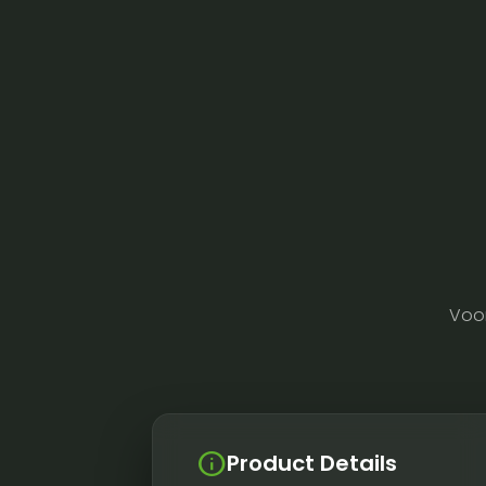
Voo
info
Product Details