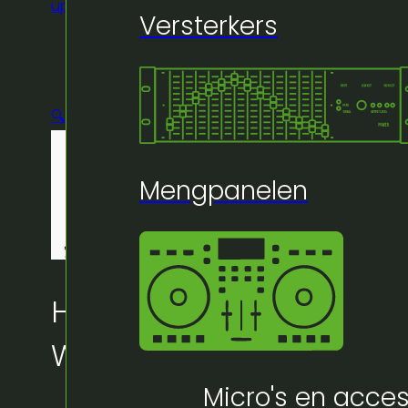
up
/
Windup MTS 270 (max 3,3 hoog) – 60kg
Versterkers
🔍
Mengpanelen
Huur bij Artifex:
Windup MTS 270 (max 3,
Micro's en acces