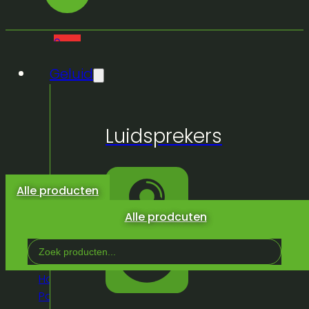
0
Geluid
Geen
Luidsprekers
producten
in de
winkelwagen.
Alle producten
Alle prodcuten
Search
...
Home
/
Winkel
/
Truss &
Podium
/
Statieven
/
Statieven wind