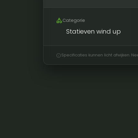
category
Categorie
Statieven wind up
info
Specificaties kunnen licht afwijken. 