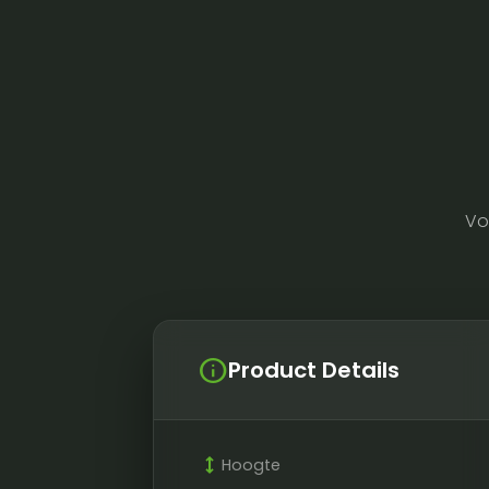
Vo
info
Product Details
height
Hoogte