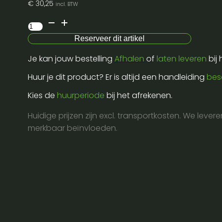
€
30,25
incl. BTW
Businesslite
screen
Reserveer dit artikel
frontprojection
Je kan jouw bestelling
Afhalen
of
laten leveren
bij
16:10
-
Huur je dit product? Er is altijd een handleiding
bes
200x125
Kies de
huurperiode
bij het afrekenen.
-
casette
Huidige prijzen zijn excl. transportkosten. We lever
aantal
merkbaar beïnvloeden.