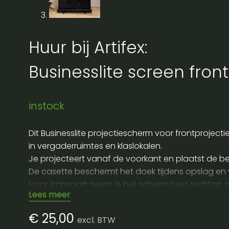
Huur bij Artifex:
Businesslite screen front
instock
Dit Businesslite projectiescherm voor frontprojec
in vergaderruimtes en klaslokalen.
Je projecteert vanaf de voorkant en plaatst de bea
De casette beschermt het doek tijdens opslag en v
Voor transport neem je het scherm best rechtop 
Lees meer
Controleer bij opbouw of het scherm stabiel hangt
Wil je dit scherm huren voor een event of meeting 
€
25,00
excl. BTW