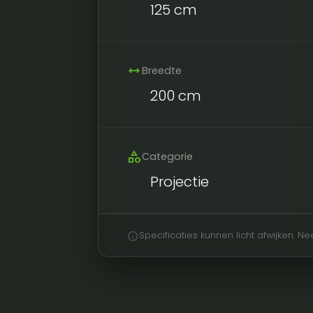
125 cm
width
Breedte
200 cm
category
Categorie
Projectie
info
Specificaties kunnen licht afwijken. 