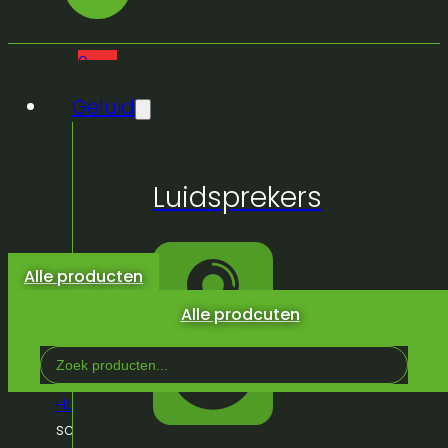
0
Geluid
Geen
Luidsprekers
producten
in de
winkelwagen.
Alle producten
Alle prodcuten
Search
...
Home
/
Winkel
/
Video
/
Projectie
/
Businesslite
screen frontprojection 16:10 – 200×125 –