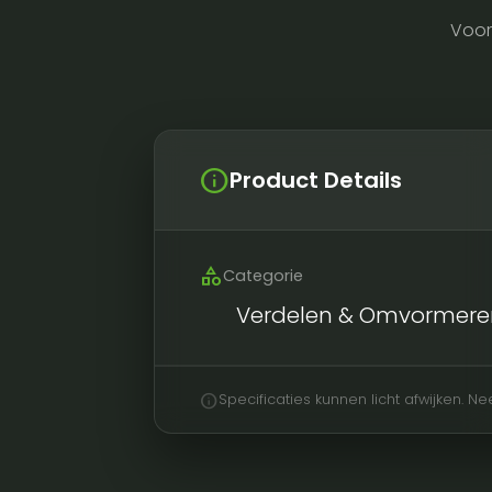
Voor
info
Product Details
category
Categorie
Verdelen & Omvormere
info
Specificaties kunnen licht afwijken. 