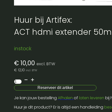
Huur bij Artifex:
ACT hdmi extender 50m
instock
€
10,00
excl. BTW
€
12,10
incl. BTW
ACT
hdmi
Reserveer dit artikel
extender
Je kan jouw bestelling
Afhalen
of
laten leveren
bij
50m
set
Huur je dit product? Er is altijd een handleiding
bes
aantal