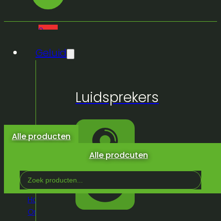
0
Geluid
Geen
Luidsprekers
producten
in de
winkelwagen.
Alle producten
Alle prodcuten
Search
...
Home
/
Winkel
/
Video
/
Verdelen &
Omvormeren
/
ACT hdmi extender 50m set