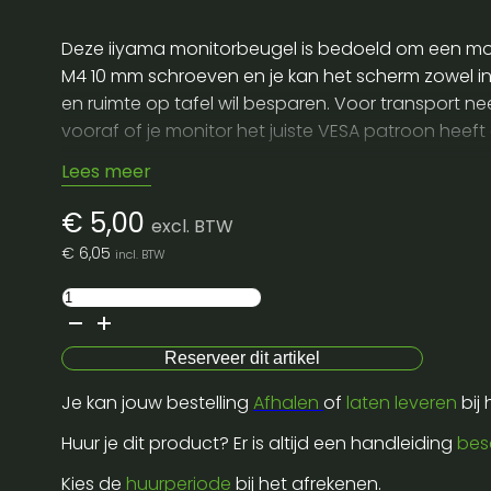
Deze iiyama monitorbeugel is bedoeld om een moni
M4 10 mm schroeven en je kan het scherm zowel in
en ruimte op tafel wil besparen. Voor transport n
vooraf of je monitor het juiste VESA patroon heeft 
Lees meer
€
5,00
excl. BTW
€
6,05
incl. BTW
Wallbracket
max
20kg
Reserveer dit artikel
+
Je kan jouw bestelling
Afhalen
of
laten leveren
bij
clamp
for
Huur je dit product? Er is altijd een handleiding
bes
iiyama
Kies de
huurperiode
bij het afrekenen.
27"