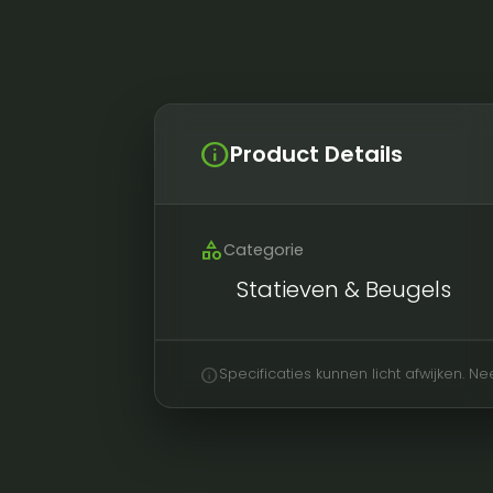
info
Product Details
category
Categorie
Statieven & Beugels
info
Specificaties kunnen licht afwijken. 