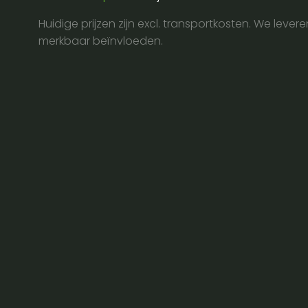
aantal
Huidige prijzen zijn excl. transportkosten. We lever
merkbaar beïnvloeden.