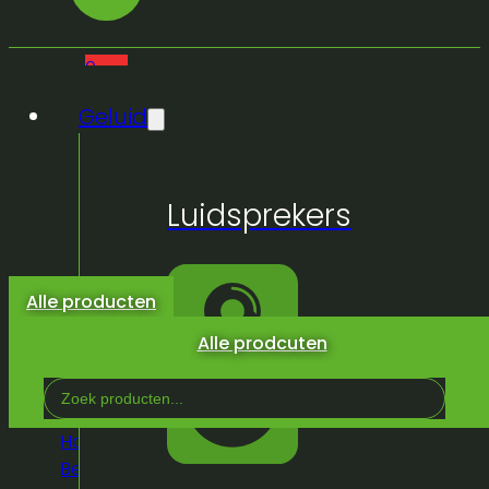
0
Geluid
Geen
Luidsprekers
producten
in de
winkelwagen.
Alle producten
Alle prodcuten
Search
...
Home
/
Winkel
/
Video
/
Statieven &
Beugels
/
Wallbracket max 20kg + clamp for