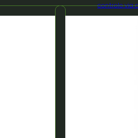
controle via
,00
€
3,00
it artikel
Reserveer dit arti