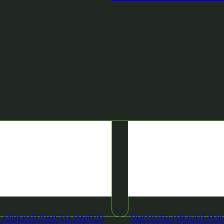
 dispatcher to switch
Remote rgbcct migl