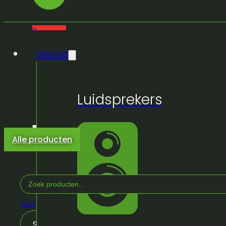
0
Geluid
Luidsprekers
Alle producten
Search
...
Home
/
Licht & Effeckten
/
Lichtsturing
/
Light consoles -
Sorteren op