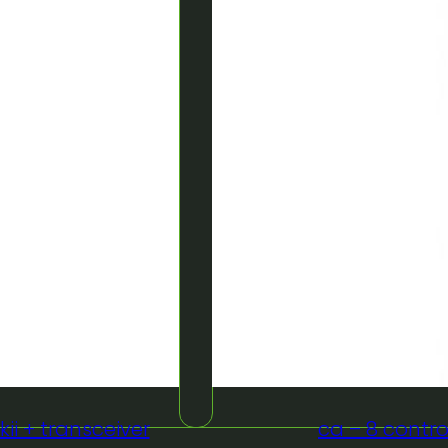
ii + transceiver
ca – 8 contro