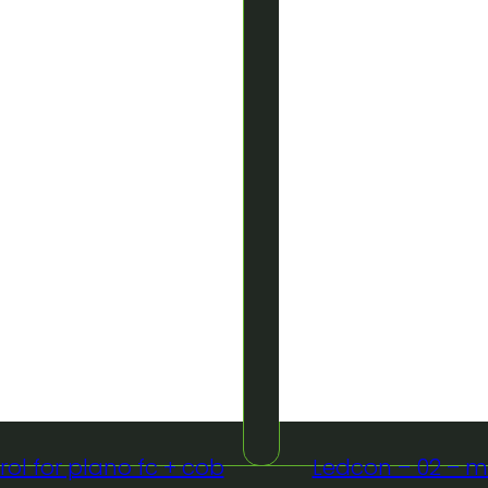
ol for plano fc + cob
Ledcon – 02 – mk